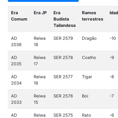
Era
Era JP
Era
Ramos
Ida
Comum
Budista
terrestres
Tailandesa
AD
Reiwa
SER 2579
Dragão
-10
2036
18
AD
Reiwa
SER 2578
Coelho
-9
2035
17
AD
Reiwa
SER 2577
Tigar
-8
2034
16
AD
Reiwa
SER 2576
Boi
-7
2033
15
AD
Reiwa
SER 2575
Rato
-6