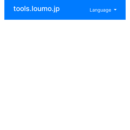
tools.loumo.jp
Language