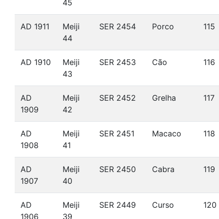
45
AD 1911
Meiji
SER 2454
Porco
115
44
AD 1910
Meiji
SER 2453
Cão
116
43
AD
Meiji
SER 2452
Grelha
117
1909
42
AD
Meiji
SER 2451
Macaco
118
1908
41
AD
Meiji
SER 2450
Cabra
119
1907
40
AD
Meiji
SER 2449
Curso
120
1906
39