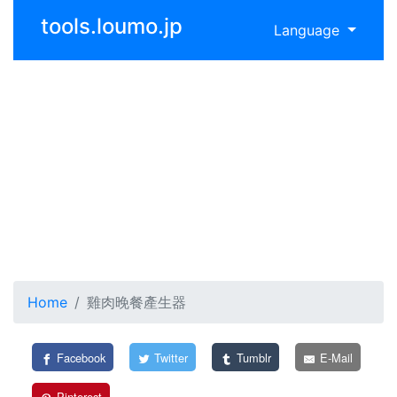
tools.loumo.jp
Language
Home
雞肉晚餐產生器
Facebook
Twitter
Tumblr
E-Mail
Pinterest