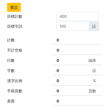
重設
目標計數
目標字詞
話
計數
不計空格
行數
線路
字數
話
漢字比例
%
手稿頁數
頁數
差異