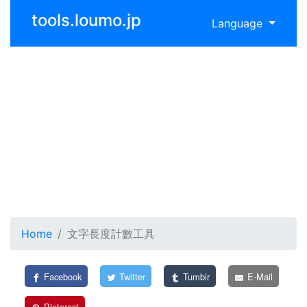
tools.loumo.jp
Language
Home
文字長度計數工具
Facebook
Twitter
Tumblr
E-Mail
Pinterest