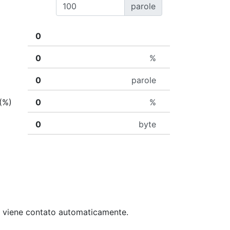
parole
%
parole
 (%)
%
byte
ecc. viene contato automaticamente.