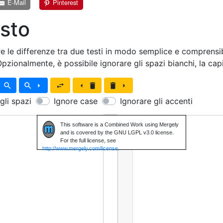
E-Mail
Pinterest
esto
e le differenze tra due testi in modo semplice e comprensibi
Opzionalmente, è possibile ignorare gli spazi bianchi, la cap
ft
search
search
arrow_right
swap_horiz
arrow_left
delete
delete
arrow_right
gli spazi
Ignore case
Ignorare gli accenti
1
This software is a Combined Work using Mergely
and is covered by the GNU LGPL v3.0 license.
For the full license, see
http://www.mergely.com/license.