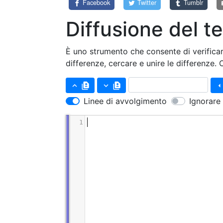
Facebook
Twitter
Tumblr
Diffusione del t
È uno strumento che consente di verificar
differenze, cercare e unire le differenze. 
keyboard_arrow_up
difference
keyboard_arrow_down
difference
arrow_le
Linee di avvolgimento
Ignorare 
1