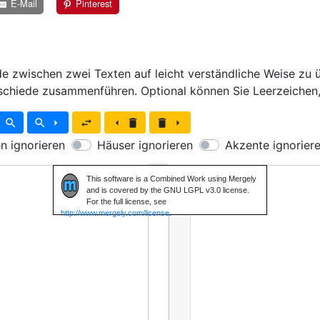
E-Mail
Pinterest
de zwischen zwei Texten auf leicht verständliche Weise zu 
schiede zusammenführen. Optional können Sie Leerzeichen,
ft
search
search
arrow_right
swap_horiz
arrow_left
delete
delete
arrow_right
n ignorieren
Häuser ignorieren
Akzente ignorier
1
This software is a Combined Work using Mergely
and is covered by the GNU LGPL v3.0 license.
For the full license, see
http://www.mergely.com/license.