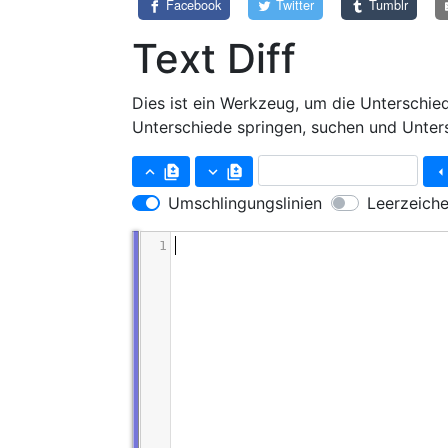
Facebook
Twitter
Tumblr
Text Diff
Dies ist ein Werkzeug, um die Unterschie
Unterschiede springen, suchen und Unter
keyboard_arrow_up
difference
keyboard_arrow_down
difference
arrow_le
Umschlingungslinien
Leerzeiche
1