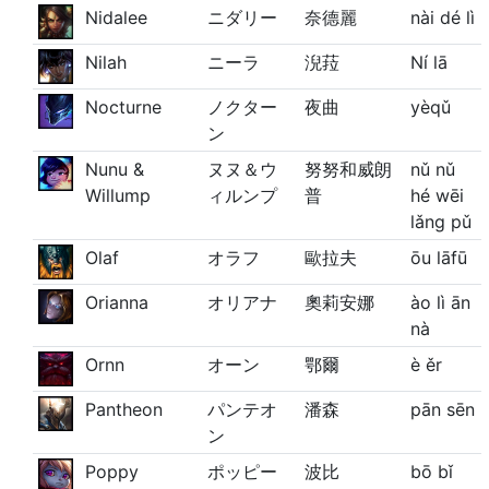
Nidalee
ニダリー
奈德麗
nài dé lì
Nilah
ニーラ
淣菈
Ní lā
Nocturne
ノクター
夜曲
yèqǔ
ン
Nunu &
ヌヌ＆ウ
努努和威朗
nǔ nǔ
Willump
ィルンプ
普
hé wēi
lǎng pǔ
Olaf
オラフ
歐拉夫
ōu lāfū
Orianna
オリアナ
奧莉安娜
ào lì ān
nà
Ornn
オーン
鄂爾
è ěr
Pantheon
パンテオ
潘森
pān sēn
ン
Poppy
ポッピー
波比
bō bǐ