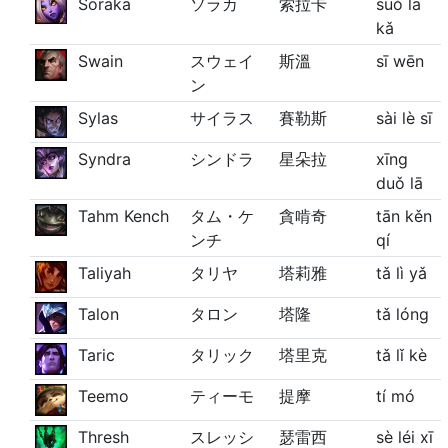
Soraka
ソラカ
索拉卡
suǒ lā
kǎ
Swain
スウェイ
斯溫
sī wēn
ン
Sylas
サイラス
賽勒斯
sài lè sī
Syndra
シンドラ
星朵拉
xīng
duǒ lā
Tahm Kench
タム・ケ
貪啃奇
tān kěn
ンチ
qí
Taliyah
タリヤ
塔莉雅
tǎ lì yǎ
Talon
タロン
塔隆
tǎ lóng
Taric
タリック
塔里克
tǎ lǐ kè
Teemo
ティーモ
提摩
tí mó
Thresh
スレッシ
瑟雷西
sè léi xī