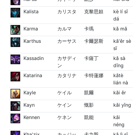
Kalista
カリスタ
克黎思妲
kè lí sī
dá
Karma
カルマ
卡瑪
kǎ mǎ
Karthus
カーサス
卡爾瑟斯
kǎ'ěr sè
sī
Kassadin
カサディ
卡薩丁
kǎ sà
ン
dīng
Katarina
カタリナ
卡特蓮娜
kǎtè
lián nà
Kayle
ケイル
凱爾
kǎi ěr
Kayn
ケイン
慨影
kǎi yǐng
Kennen
ケネン
凱能
kǎi
néng
Kha'zix
カ＝ジッ
卡力斯
kǎ lì sī