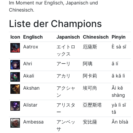
Im Moment nur Englisch, Japanisch und
Chinesisch.
Liste der Champions
Icon
Englisch
Japanisch
Chinesisch
Pinyin
Aatrox
エイトロ
厄薩斯
È sà sī
ックス
Ahri
アーリ
阿璃
ā lí
Akali
アカリ
阿卡莉
ā kǎ lì
Akshan
アクシャ
埃可尚
Āi kě
ン
shàng
Alistar
アリスタ
亞歷斯塔
yà lì sī
ー
tǎ
Ambessa
アンベッ
安比薩
Ān bǐsà
サ