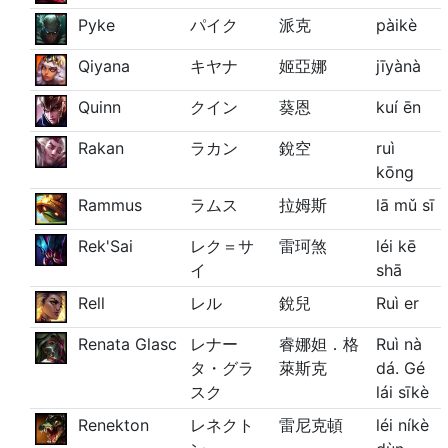
Pyke
パイク
派克
pàikè
Qiyana
キヤナ
姬亞娜
jīyànà
Quinn
クイン
葵恩
kuí ēn
Rakan
ラカン
銳空
ruì
kōng
Rammus
ラムス
拉姆斯
lā mǔ sī
Rek'Sai
レク＝サ
雷珂煞
léi kē
イ
shā
Rell
レル
銳兒
Ruì er
Renata Glasc
レナー
睿娜妲．格
Ruì nà
タ・グラ
萊斯克
dá. Gé
スク
lái sīkè
Renekton
レネクト
雷尼克頓
léi níkè