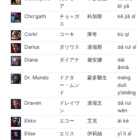
ア
bì yǎ
Cho'gath
チョ＝ガ
科加斯
kē jiā sī
ス
Corki
コーキ
庫奇
kù qí
Darius
ダリウス
達瑞斯
dá ruì sī
Diana
ダイアナ
黛安娜
dài
ānnà
Dr. Mundo
ドクタ
蒙多醫生
méng
ー・ムン
duō
ド
yīshēng
Draven
ドレイヴ
達瑞文
dá ruì
ン
wén
Ekko
エコー
艾克
ài kè
Elise
エリス
伊莉絲
yī lì sī