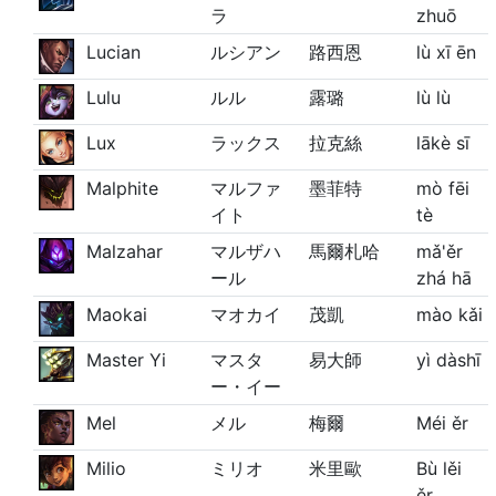
ラ
zhuō
Lucian
ルシアン
路西恩
lù xī ēn
Lulu
ルル
露璐
lù lù
Lux
ラックス
拉克絲
lākè sī
Malphite
マルファ
墨菲特
mò fēi
イト
tè
Malzahar
マルザハ
馬爾札哈
mǎ'ěr
ール
zhá hā
Maokai
マオカイ
茂凱
mào kǎi
Master Yi
マスタ
易大師
yì dàshī
ー・イー
Mel
メル
梅爾
Méi ěr
Milio
ミリオ
米里歐
Bù lěi
ěr