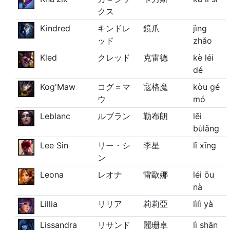
クス
Kindred
キンドレ
鏡爪
jìng
ッド
zhǎo
Kled
クレッド
克雷德
kè léi
dé
Kog'Maw
コグ＝マ
寇格魔
kòu gé
ウ
mó
Leblanc
ルブラン
勒布朗
lēi
bùlǎng
Lee Sin
リー・シ
李星
lǐ xīng
ン
Leona
レオナ
雷歐娜
léi ōu
nà
Lillia
リリア
莉莉亞
lìlì yà
Lissandra
リサンド
麗珊卓
lì shān