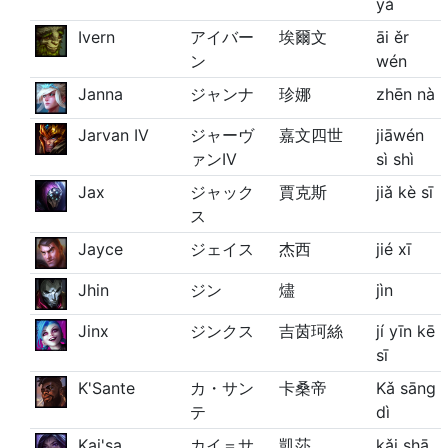
yǎ
Ivern
アイバー
埃爾文
āi ěr
ン
wén
Janna
ジャンナ
珍娜
zhēn nà
Jarvan IV
ジャーヴ
嘉文四世
jiāwén
ァンIV
sì shì
Jax
ジャック
賈克斯
jiǎ kè sī
ス
Jayce
ジェイス
杰西
jié xī
Jhin
ジン
燼
jìn
Jinx
ジンクス
吉茵珂絲
jí yīn kē
sī
K'Sante
カ・サン
卡桑帝
Kǎ sāng
テ
dì
Kai'sa
カイ＝サ
凱莎
kǎi shā