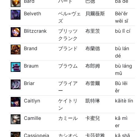
Bard
バード
巴德
bā dé
Belveth
ベル=ヴェ
貝爾薇斯
Bèi'ěr
ズ
wēi sī
Blitzcrank
ブリッツ
布里茨
bù lǐ cí
クランク
Brand
ブランド
布蘭德
bù lán
dé
Braum
ブラウム
布郎姆
bù láng
mǔ
Briar
ブライア
布蕾爾
Bù lěi
ー
ěr
Caitlyn
ケイトリ
凱特琳
kǎitè lín
ン
Camille
カミール
卡蜜兒
kǎ mì
er
Cassiopeia
カシオペ
卡莎碧雅
kǎ shā