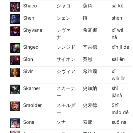
Shaco
シャコ
薩科
sà kē
Shen
シェン
慎
shèn
Shyvana
シヴァー
希瓦娜
xī wǎ
ナ
nà
Singed
シンジド
辛吉德
xīn jí dé
Sion
サイオン
賽恩
sài ēn
Sivir
シヴィア
希維爾
xī
wéi'ěr
Skarner
スカーナ
史加納
shǐ
ー
jiānà
Smolder
スモルダ
史矛德
Shǐ
ー
máo dé
Sona
ソナ
索娜
suǒ nà