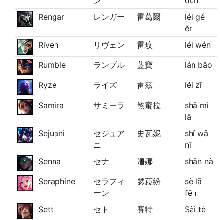
ン
dùn
Rengar
レンガー
雷葛爾
léi gé
ěr
Riven
リヴェン
雷玟
léi wén
Rumble
ランブル
藍寶
lán bǎo
Ryze
ライズ
雷茲
léi zī
Samira
サミーラ
煞蜜拉
shā mì
lā
Sejuani
セジュア
史瓦妮
shǐ wǎ
ニ
nī
Senna
セナ
姍娜
shān nà
Seraphine
セラフィ
瑟菈紛
sè lā
ーン
fēn
Sett
セト
賽特
Sài tè