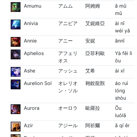
Amumu
アムム
阿姆姆
ā mǔ
mǔ
Anivia
アニビア
艾妮維亞
ài nī
wéi yǎ
Annie
アニー
安妮
ānnī
Aphelios
アフェリ
亞菲利歐
Yà fēi lì
オス
ōu
Ashe
アッシュ
艾希
ài xī
Aurelion Sol
オレリオ
翱銳龍獸
áo ruì
ン・ソル
lóng
shòu
Aurora
オーロラ
歐羅拉
Ōu
luólā
Azir
アジール
阿祈爾
ā qí ěr