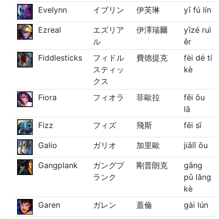
Evelynn
イブリン
伊芙琳
yī fú lín
Ezreal
エズリア
伊澤瑞爾
yīzé ruì
ル
ěr
Fiddlesticks
フィドル
費德提克
fèi dé tí
スティッ
kè
クス
Fiora
フィオラ
菲歐拉
fēi ōu
lā
Fizz
フィズ
飛斯
fēi sī
Galio
ガリオ
加里歐
jiālǐ ōu
Gangplank
ガングプ
剛普朗克
gāng
ランク
pǔ lǎng
kè
Garen
ガレン
蓋倫
gài lún