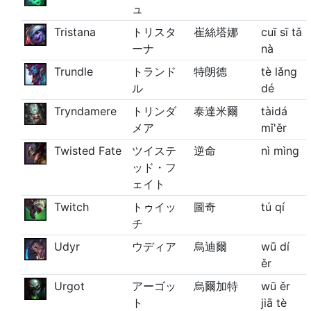
ュ
Tristana
トリスタ
崔絲塔娜
cuī sī tǎ
ーナ
nà
Trundle
トランド
特朗德
tè lǎng
ル
dé
Tryndamere
トリンダ
泰達米爾
tàidá
メア
mǐ'ěr
Twisted Fate
ツイステ
逆命
nì mìng
ッド・フ
ェイト
Twitch
トゥイッ
圖奇
tú qí
チ
Udyr
ウディア
烏迪爾
wū dí
ěr
Urgot
アーゴッ
烏爾加特
wū ěr
ト
jiā tè