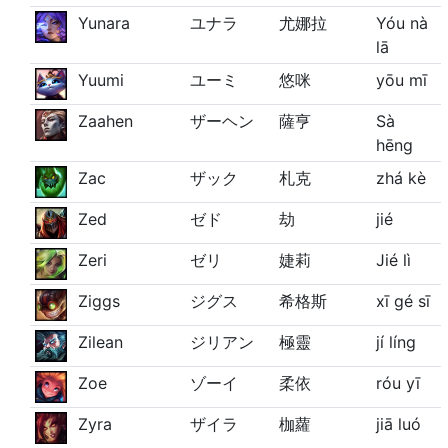
Yunara
ユナラ
尤娜拉
Yóu nà
lā
Yuumi
ユーミ
悠咪
yōu mī
Zaahen
ザーヘン
薩亨
Sà
hēng
Zac
ザック
札克
zhá kè
Zed
ゼド
劫
jié
Zeri
ゼリ
婕莉
Jié lì
Ziggs
ジグス
希格斯
xī gé sī
Zilean
ジリアン
極靈
jí líng
Zoe
ゾーイ
柔依
róu yī
Zyra
ザイラ
枷蘿
jiā luó