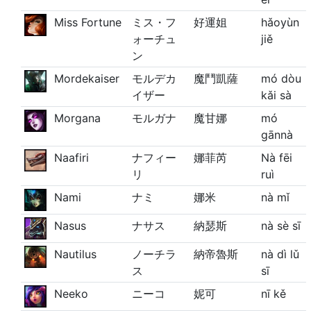
Miss Fortune
ミス・フ
好運姐
hǎoyùn
ォーチュ
jiě
ン
Mordekaiser
モルデカ
魔鬥凱薩
mó dòu
イザー
kǎi sà
Morgana
モルガナ
魔甘娜
mó
gānnà
Naafiri
ナフィー
娜菲芮
Nà fēi
リ
ruì
Nami
ナミ
娜米
nà mǐ
Nasus
ナサス
納瑟斯
nà sè sī
Nautilus
ノーチラ
納帝魯斯
nà dì lǔ
ス
sī
Neeko
ニーコ
妮可
nī kě