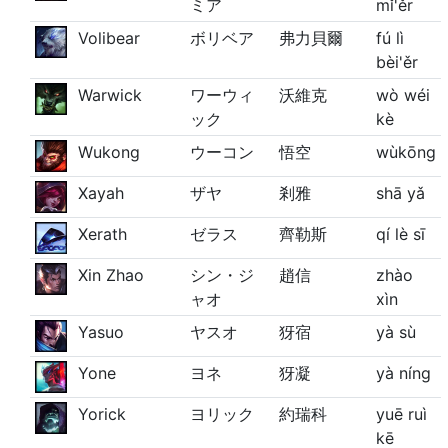
ミア
mǐ'ěr
Volibear
ボリベア
弗力貝爾
fú lì
bèi'ěr
Warwick
ワーウィ
沃維克
wò wéi
ック
kè
Wukong
ウーコン
悟空
wùkōng
Xayah
ザヤ
剎雅
shā yǎ
Xerath
ゼラス
齊勒斯
qí lè sī
Xin Zhao
シン・ジ
趙信
zhào
ャオ
xìn
Yasuo
ヤスオ
犽宿
yà sù
Yone
ヨネ
犽凝
yà níng
Yorick
ヨリック
約瑞科
yuē ruì
kē