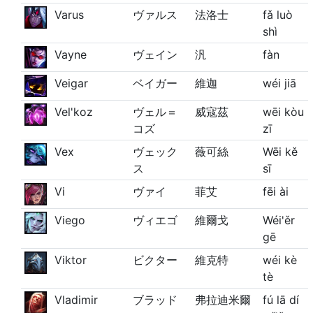
Varus
ヴァルス
法洛士
fǎ luò
shì
Vayne
ヴェイン
汎
fàn
Veigar
ベイガー
維迦
wéi jiā
Vel'koz
ヴェル＝
威寇茲
wēi kòu
コズ
zī
Vex
ヴェック
薇可絲
Wēi kě
ス
sī
Vi
ヴァイ
菲艾
fēi ài
Viego
ヴィエゴ
維爾戈
Wéi'ěr
gē
Viktor
ビクター
維克特
wéi kè
tè
Vladimir
ブラッド
弗拉迪米爾
fú lā dí