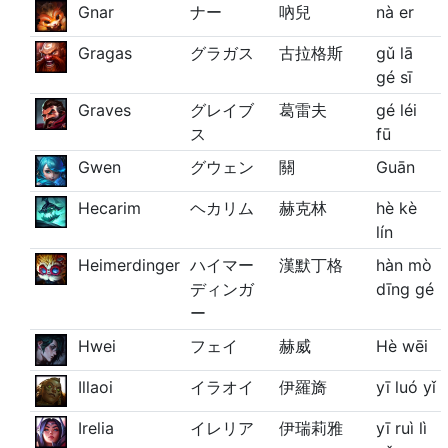
Gnar
ナー
吶兒
nà er
Gragas
グラガス
古拉格斯
gǔ lā
gé sī
Graves
グレイブ
葛雷夫
gé léi
ス
fū
Gwen
グウェン
關
Guān
Hecarim
ヘカリム
赫克林
hè kè
lín
Heimerdinger
ハイマー
漢默丁格
hàn mò
ディンガ
dīng gé
ー
Hwei
フェイ
赫威
Hè wēi
Illaoi
イラオイ
伊羅旖
yī luó yǐ
Irelia
イレリア
伊瑞莉雅
yī ruì lì