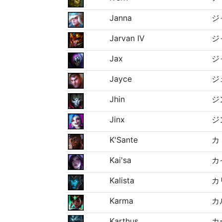
Janna
ジ
Jarvan IV
ジ
Jax
ジ
Jayce
ジ
Jhin
ジ
Jinx
ジ
K'Sante
カ
Kai'sa
カ
Kalista
カ
Karma
カ
Karthus
カ