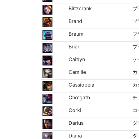
Blitzcrank
ブ
Brand
ブ
Braum
ブ
Briar
ブ
Caitlyn
ケ
Camille
カ
Cassiopeia
カ
Cho'gath
チ
Corki
コ
Darius
ダ
Diana
ダ