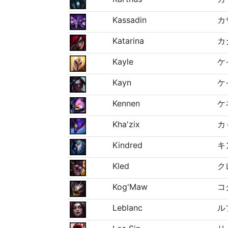
Kassadin
カ
Katarina
カ
Kayle
ケ
Kayn
ケ
Kennen
ケ
Kha'zix
カ
Kindred
キ
Kled
ク
Kog'Maw
コ
Leblanc
ル