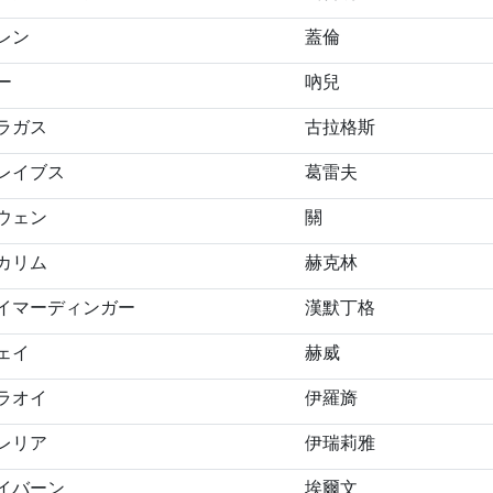
レン
蓋倫
ー
吶兒
ラガス
古拉格斯
レイブス
葛雷夫
ウェン
關
カリム
赫克林
イマーディンガー
漢默丁格
ェイ
赫威
ラオイ
伊羅旖
レリア
伊瑞莉雅
イバーン
埃爾文