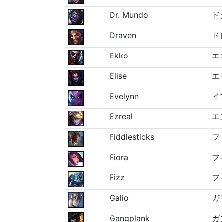
Dr. Mundo
ド
Draven
ド
Ekko
エ
Elise
エ
Evelynn
イ
Ezreal
エ
Fiddlesticks
フ
Fiora
フ
Fizz
フ
Galio
ガ
Gangplank
ガ