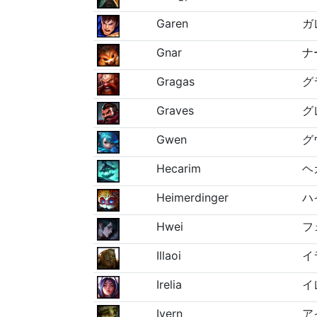
Garen
ガ
Gnar
ナ
Gragas
グ
Graves
グ
Gwen
グ
Hecarim
ヘ
Heimerdinger
ハ
Hwei
フ
Illaoi
イ
Irelia
イ
Ivern
ア