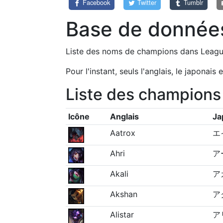
Facebook
Twitter
Tumblr
Base de données
Liste des noms de champions dans League o
Pour l'instant, seuls l'anglais, le japonais 
Liste des champions
Icône
Anglais
Ja
Aatrox
エ
Ahri
ア
Akali
ア
Akshan
ア
Alistar
ア