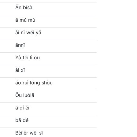
Ān bǐsà
ā mǔ mǔ
ài nī wéi yǎ
ānnī
Yà fēi lì ōu
ài xī
áo ruì lóng shòu
Ōu luólā
ā qí ěr
bā dé
Bèi'ěr wēi sī