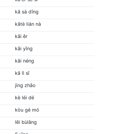
kǎ sà dīng
kǎtè lián nà
kǎi ěr
kǎi yǐng
kǎi néng
kǎ lì sī
jìng zhǎo
kè léi dé
kòu gé mó
lēi bùlǎng