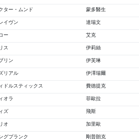
クター・ムンド
蒙多醫生
レイヴン
達瑞文
コー
艾克
リス
伊莉絲
ブリン
伊芙琳
ズリアル
伊澤瑞爾
ィドルスティックス
費德提克
ィオラ
菲歐拉
ィズ
飛斯
リオ
加里歐
ングプランク
剛普朗克