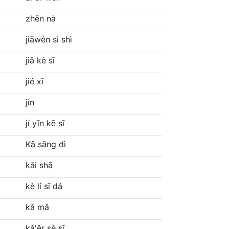
zhēn nà
jiāwén sì shì
jiǎ kè sī
jié xī
jìn
jí yīn kē sī
Kǎ sāng dì
kǎi shā
kè lí sī dá
kǎ mǎ
kǎ'ěr sè sī