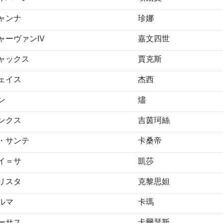
ャンナ
珍娜
ャーヴァンIV
嘉文四世
ャックス
賈克斯
ェイス
杰西
ン
燼
ンクス
吉茵珂絲
・サンテ
卡桑帝
イ＝サ
凱莎
リスタ
克黎思妲
ルマ
卡瑪
ーサス
卡爾瑟斯