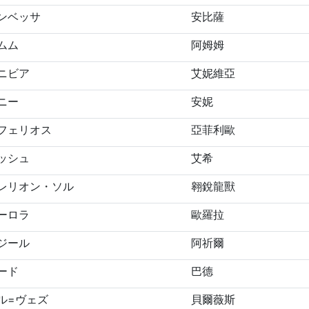
ンベッサ
安比薩
ムム
阿姆姆
ニビア
艾妮維亞
ニー
安妮
フェリオス
亞菲利歐
ッシュ
艾希
レリオン・ソル
翱銳龍獸
ーロラ
歐羅拉
ジール
阿祈爾
ード
巴德
ル=ヴェズ
貝爾薇斯