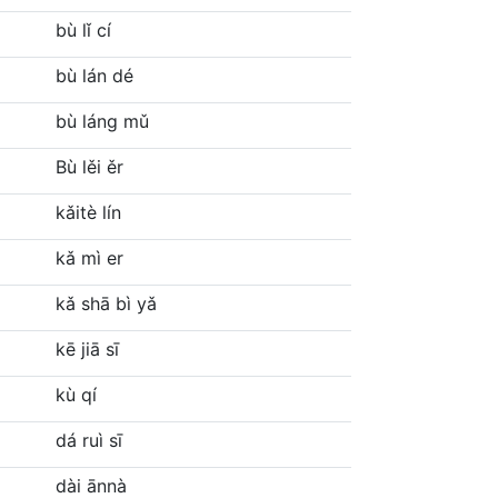
bù lǐ cí
bù lán dé
bù láng mǔ
Bù lěi ěr
kǎitè lín
kǎ mì er
kǎ shā bì yǎ
kē jiā sī
kù qí
dá ruì sī
dài ānnà