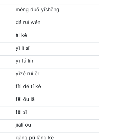
méng duō yīshēng
dá ruì wén
ài kè
yī lì sī
yī fú lín
yīzé ruì ěr
fèi dé tí kè
fēi ōu lā
fēi sī
jiālǐ ōu
gāng pǔ lǎng kè