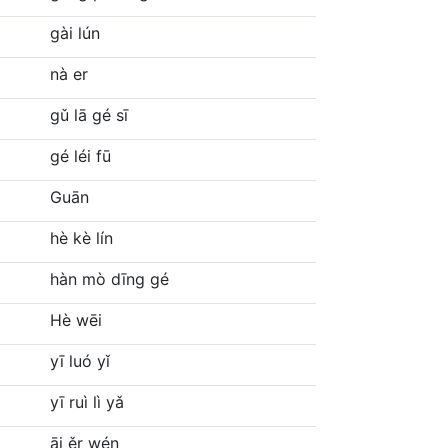
gài lún
nà er
gǔ lā gé sī
gé léi fū
Guān
hè kè lín
hàn mò dīng gé
Hè wēi
yī luó yǐ
yī ruì lì yǎ
āi ěr wén