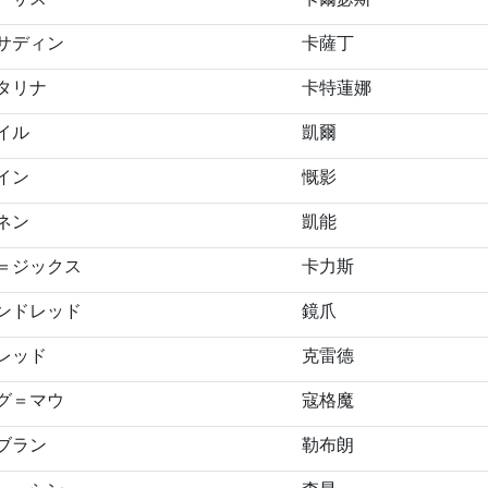
サディン
卡薩丁
タリナ
卡特蓮娜
イル
凱爾
イン
慨影
ネン
凱能
＝ジックス
卡力斯
ンドレッド
鏡爪
レッド
克雷德
グ＝マウ
寇格魔
ブラン
勒布朗