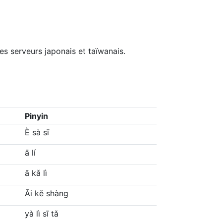
s serveurs japonais et taïwanais.
Pinyin
È sà sī
ā lí
ā kǎ lì
Āi kě shàng
yà lì sī tǎ