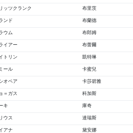
リッツクランク
布里茨
ランド
布蘭德
ラウム
布郎姆
ライアー
布蕾爾
イトリン
凱特琳
ミール
卡蜜兒
シオペア
卡莎碧雅
ョ＝ガス
科加斯
ーキ
庫奇
リウス
達瑞斯
イアナ
黛安娜