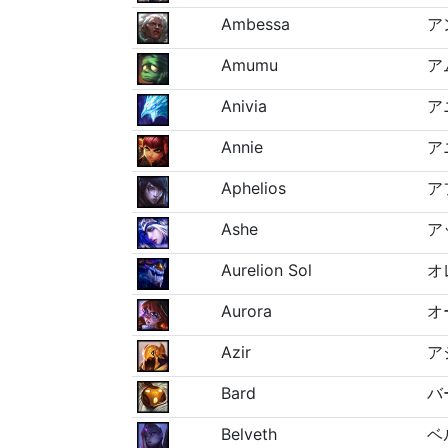
Ambessa
ア
Amumu
ア
Anivia
ア
Annie
ア
Aphelios
ア
Ashe
ア
Aurelion Sol
オ
Aurora
オ
Azir
ア
Bard
バ
Belveth
ベ