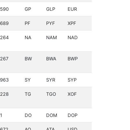
590
GP
GLP
EUR
689
PF
PYF
XPF
264
NA
NAM
NAD
267
BW
BWA
BWP
963
SY
SYR
SYP
228
TG
TGO
XOF
1
DO
DOM
DOP
672
AQ
ATA
USD