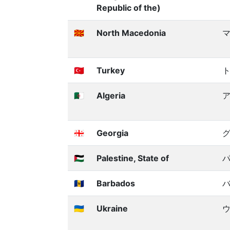
Republic of the)
🇲🇰
North Macedonia
🇹🇷
Turkey
🇩🇿
Algeria
🇬🇪
Georgia
🇵🇸
Palestine, State of
🇧🇧
Barbados
🇺🇦
Ukraine