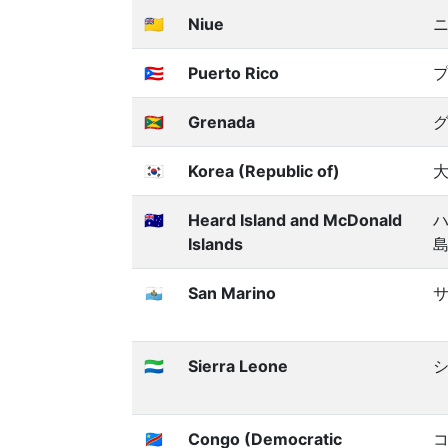
🇳🇺
Niue
🇵🇷
Puerto Rico
🇬🇩
Grenada
🇰🇷
Korea (Republic of)
大
🇭🇲
Heard Island and McDonald
Islands
🇸🇲
San Marino
🇸🇱
Sierra Leone
🇨🇩
Congo (Democratic