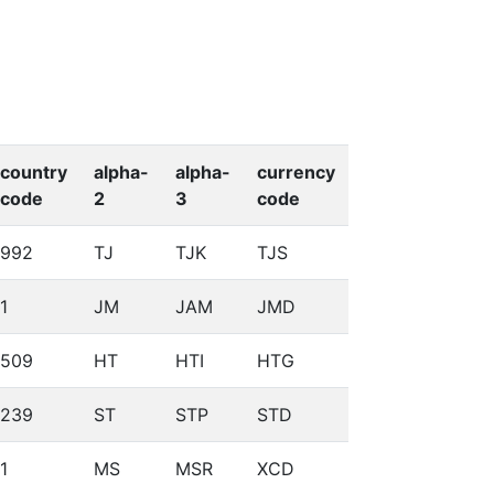
country
alpha-
alpha-
currency
code
2
3
code
992
TJ
TJK
TJS
1
JM
JAM
JMD
509
HT
HTI
HTG
239
ST
STP
STD
1
MS
MSR
XCD