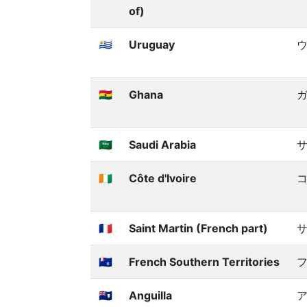
of)
🇺🇾
Uruguay
🇬🇭
Ghana
🇸🇦
Saudi Arabia
🇨🇮
Côte d'Ivoire
🇲🇫
Saint Martin (French part)
サ
🇹🇫
French Southern Territories
🇦🇮
Anguilla