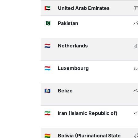
🇦🇪
United Arab Emirates
🇵🇰
Pakistan
🇳🇱
Netherlands
🇱🇺
Luxembourg
🇧🇿
Belize
🇮🇷
Iran (Islamic Republic of)
🇧🇴
Bolivia (Plurinational State