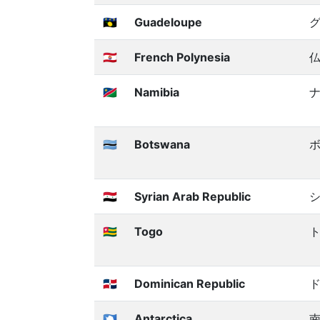
🇬🇵
Guadeloupe
🇵🇫
French Polynesia
🇳🇦
Namibia
🇧🇼
Botswana
🇸🇾
Syrian Arab Republic
🇹🇬
Togo
🇩🇴
Dominican Republic
🇦🇶
Antarctica