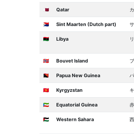
🇶🇦
Qatar
🇸🇽
Sint Maarten (Dutch part)
サ
🇱🇾
Libya
🇧🇻
Bouvet Island
🇵🇬
Papua New Guinea
🇰🇬
Kyrgyzstan
🇬🇶
Equatorial Guinea
🇪🇭
Western Sahara