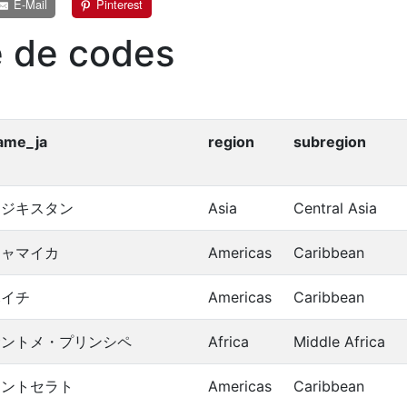
E-Mail
Pinterest
e de codes
ame_ja
region
subregion
タジキスタン
Asia
Central Asia
ジャマイカ
Americas
Caribbean
ハイチ
Americas
Caribbean
サントメ・プリンシペ
Africa
Middle Africa
モントセラト
Americas
Caribbean