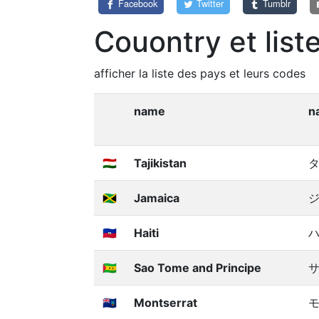
Facebook
Twitter
Tumblr
Couontry et list
afficher la liste des pays et leurs codes
name
n
🇹🇯
Tajikistan
🇯🇲
Jamaica
🇭🇹
Haiti
🇸🇹
Sao Tome and Principe
🇲🇸
Montserrat