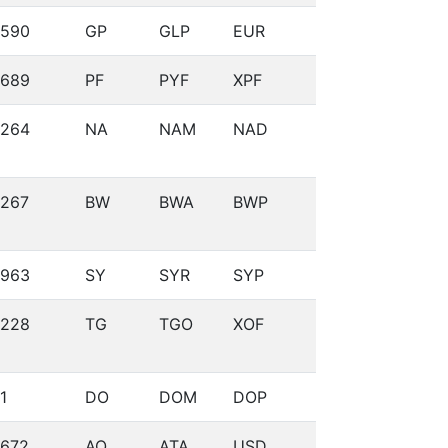
590
GP
GLP
EUR
689
PF
PYF
XPF
264
NA
NAM
NAD
267
BW
BWA
BWP
963
SY
SYR
SYP
228
TG
TGO
XOF
1
DO
DOM
DOP
672
AQ
ATA
USD