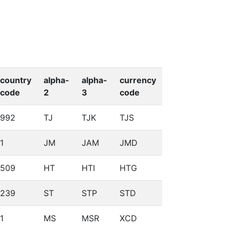
country
alpha-
alpha-
currency
code
2
3
code
992
TJ
TJK
TJS
1
JM
JAM
JMD
509
HT
HTI
HTG
239
ST
STP
STD
1
MS
MSR
XCD