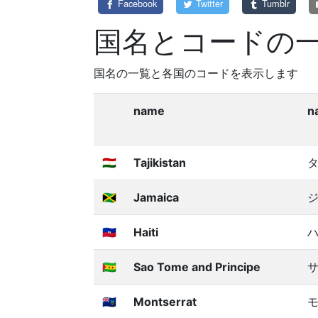
Facebook
Twitter
Tumblr
国名とコードの
国名の一覧と各国のコードを表示します
name
n
🇹🇯
Tajikistan
🇯🇲
Jamaica
🇭🇹
Haiti
🇸🇹
Sao Tome and Principe
🇲🇸
Montserrat