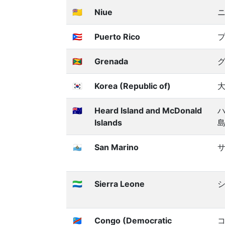
🇳🇺
Niue
🇵🇷
Puerto Rico
🇬🇩
Grenada
🇰🇷
Korea (Republic of)
大
🇭🇲
Heard Island and McDonald
Islands
🇸🇲
San Marino
🇸🇱
Sierra Leone
🇨🇩
Congo (Democratic