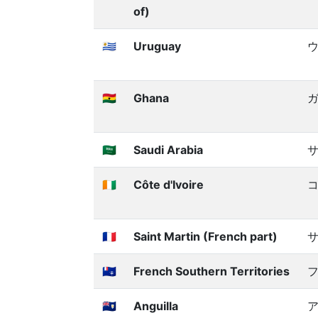
of)
🇺🇾
Uruguay
🇬🇭
Ghana
🇸🇦
Saudi Arabia
🇨🇮
Côte d'Ivoire
🇲🇫
Saint Martin (French part)
サ
🇹🇫
French Southern Territories
🇦🇮
Anguilla