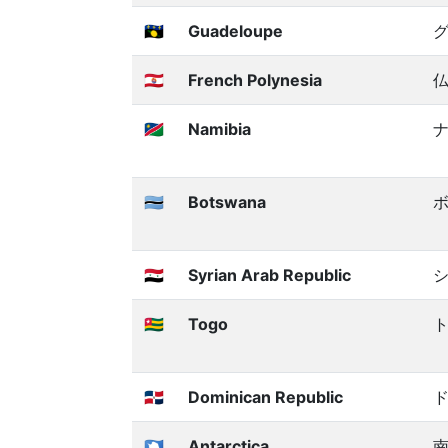
🇬🇵
Guadeloupe
🇵🇫
French Polynesia
🇳🇦
Namibia
🇧🇼
Botswana
🇸🇾
Syrian Arab Republic
🇹🇬
Togo
🇩🇴
Dominican Republic
🇦🇶
Antarctica