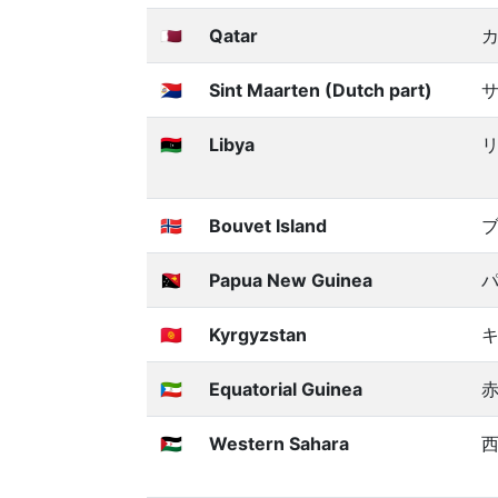
🇶🇦
Qatar
🇸🇽
Sint Maarten (Dutch part)
サ
🇱🇾
Libya
🇧🇻
Bouvet Island
🇵🇬
Papua New Guinea
🇰🇬
Kyrgyzstan
🇬🇶
Equatorial Guinea
🇪🇭
Western Sahara