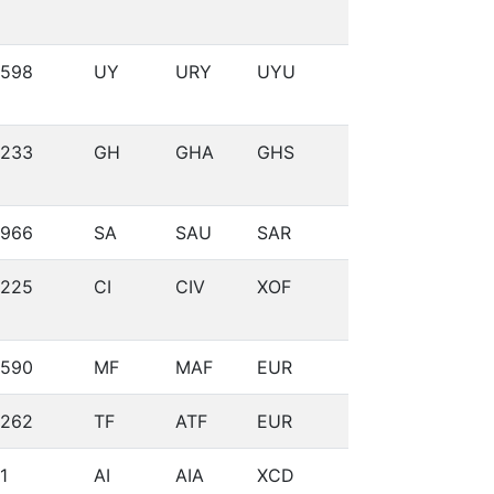
598
UY
URY
UYU
233
GH
GHA
GHS
966
SA
SAU
SAR
225
CI
CIV
XOF
590
MF
MAF
EUR
262
TF
ATF
EUR
1
AI
AIA
XCD