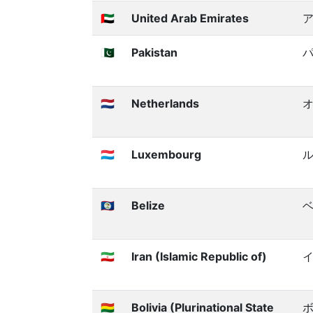
🇦🇪
United Arab Emirates
🇵🇰
Pakistan
🇳🇱
Netherlands
🇱🇺
Luxembourg
🇧🇿
Belize
🇮🇷
Iran (Islamic Republic of)
🇧🇴
Bolivia (Plurinational State