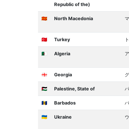
Republic of the)
🇲🇰
North Macedonia
🇹🇷
Turkey
🇩🇿
Algeria
🇬🇪
Georgia
🇵🇸
Palestine, State of
🇧🇧
Barbados
🇺🇦
Ukraine