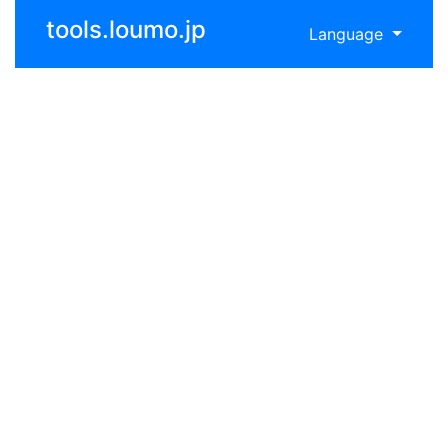
tools.loumo.jp
Language