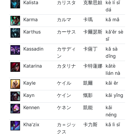
Kalista
カリスタ
克黎思妲
kè lí sī
dá
Karma
カルマ
卡瑪
kǎ mǎ
Karthus
カーサス
卡爾瑟斯
kǎ'ěr sè
sī
Kassadin
カサディ
卡薩丁
kǎ sà
ン
dīng
Katarina
カタリナ
卡特蓮娜
kǎtè
lián nà
Kayle
ケイル
凱爾
kǎi ěr
Kayn
ケイン
慨影
kǎi yǐng
Kennen
ケネン
凱能
kǎi
néng
Kha'zix
カ＝ジッ
卡力斯
kǎ lì sī
クス