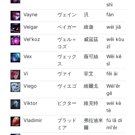
shì
Vayne
ヴェイン
汎
fàn
Veigar
ベイガー
維迦
wéi jiā
Vel'koz
ヴェル＝
威寇茲
wēi kòu
コズ
zī
Vex
ヴェック
薇可絲
Wēi kě
ス
sī
Vi
ヴァイ
菲艾
fēi ài
Viego
ヴィエゴ
維爾戈
Wéi'ěr
gē
Viktor
ビクター
維克特
wéi kè
tè
Vladimir
ブラッド
弗拉迪米
fú lā dí
ミア
爾
mǐ'ěr