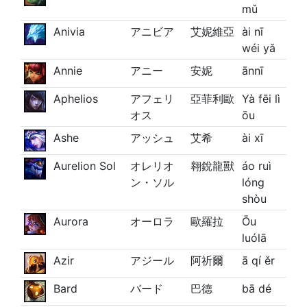
mǔ
Anivia
アニビア
艾妮維亞
ài nī
wéi yǎ
Annie
アニー
安妮
ānnī
Aphelios
アフェリ
亞菲利歐
Yà fēi lì
オス
ōu
Ashe
アッシュ
艾希
ài xī
Aurelion Sol
オレリオ
翱銳龍獸
áo ruì
ン・ソル
lóng
shòu
Aurora
オーロラ
歐羅拉
Ōu
luólā
Azir
アジール
阿祈爾
ā qí ěr
Bard
バード
巴德
bā dé