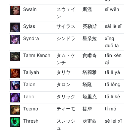
Swain
スウェイ
斯溫
sī wēn
ン
Sylas
サイラス
賽勒斯
sài lè sī
Syndra
シンドラ
星朵拉
xīng
duǒ lā
Tahm Kench
タム・ケ
貪啃奇
tān kěn
ンチ
qí
Taliyah
タリヤ
塔莉雅
tǎ lì yǎ
Talon
タロン
塔隆
tǎ lóng
Taric
タリック
塔里克
tǎ lǐ kè
Teemo
ティーモ
提摩
tí mó
Thresh
スレッシ
瑟雷西
sè léi xī
ュ