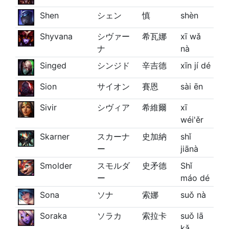
Shen
シェン
慎
shèn
Shyvana
シヴァー
希瓦娜
xī wǎ
ナ
nà
Singed
シンジド
辛吉德
xīn jí dé
Sion
サイオン
賽恩
sài ēn
Sivir
シヴィア
希維爾
xī
wéi'ěr
Skarner
スカーナ
史加納
shǐ
ー
jiānà
Smolder
スモルダ
史矛德
Shǐ
ー
máo dé
Sona
ソナ
索娜
suǒ nà
Soraka
ソラカ
索拉卡
suǒ lā
kǎ