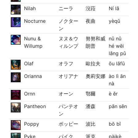
Nilah
ニーラ
淣菈
Ní lā
Nocturne
ノクター
夜曲
yèqǔ
ン
Nunu &
ヌヌ＆ウ
努努和威
nǔ nǔ
Willump
ィルンプ
朗普
hé wēi
lǎng pǔ
Olaf
オラフ
歐拉夫
ōu lāfū
Orianna
オリアナ
奧莉安娜
ào lì ān
nà
Ornn
オーン
鄂爾
è ěr
Pantheon
パンテオ
潘森
pān sēn
ン
Poppy
ポッピー
波比
bō bǐ
Pyke
パイク
派克
pàikè