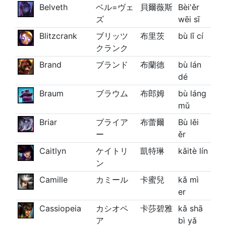
Belveth
ベル=ヴェ
貝爾薇斯
Bèi'ěr
ズ
wēi sī
Blitzcrank
ブリッツ
布里茨
bù lǐ cí
クランク
Brand
ブランド
布蘭德
bù lán
dé
Braum
ブラウム
布郎姆
bù láng
mǔ
Briar
ブライア
布蕾爾
Bù lěi
ー
ěr
Caitlyn
ケイトリ
凱特琳
kǎitè lín
ン
Camille
カミール
卡蜜兒
kǎ mì
er
Cassiopeia
カシオペ
卡莎碧雅
kǎ shā
ア
bì yǎ