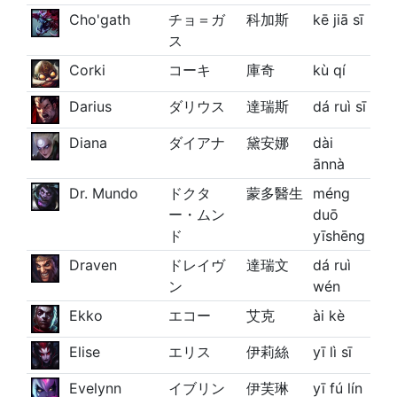
Cho'gath
チョ＝ガ
科加斯
kē jiā sī
ス
Corki
コーキ
庫奇
kù qí
Darius
ダリウス
達瑞斯
dá ruì sī
Diana
ダイアナ
黛安娜
dài
ānnà
Dr. Mundo
ドクタ
蒙多醫生
méng
ー・ムン
duō
ド
yīshēng
Draven
ドレイヴ
達瑞文
dá ruì
ン
wén
Ekko
エコー
艾克
ài kè
Elise
エリス
伊莉絲
yī lì sī
Evelynn
イブリン
伊芙琳
yī fú lín