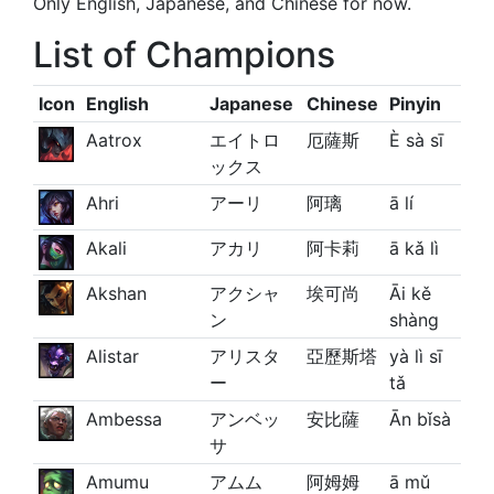
Only English, Japanese, and Chinese for now.
List of Champions
Icon
English
Japanese
Chinese
Pinyin
Aatrox
エイトロ
厄薩斯
È sà sī
ックス
Ahri
アーリ
阿璃
ā lí
Akali
アカリ
阿卡莉
ā kǎ lì
Akshan
アクシャ
埃可尚
Āi kě
ン
shàng
Alistar
アリスタ
亞歷斯塔
yà lì sī
ー
tǎ
Ambessa
アンベッ
安比薩
Ān bǐsà
サ
Amumu
アムム
阿姆姆
ā mǔ