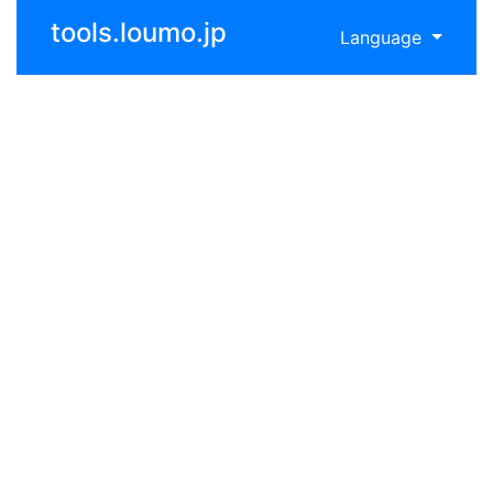
tools.loumo.jp
Language