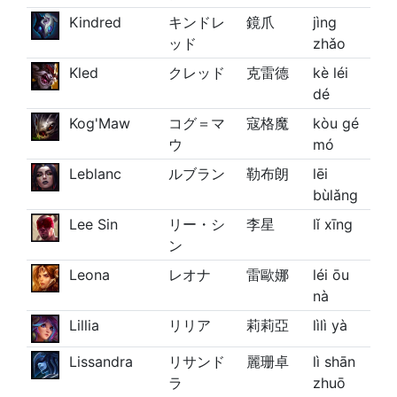
Kindred
キンドレ
鏡爪
jìng
ッド
zhǎo
Kled
クレッド
克雷德
kè léi
dé
Kog'Maw
コグ＝マ
寇格魔
kòu gé
ウ
mó
Leblanc
ルブラン
勒布朗
lēi
bùlǎng
Lee Sin
リー・シ
李星
lǐ xīng
ン
Leona
レオナ
雷歐娜
léi ōu
nà
Lillia
リリア
莉莉亞
lìlì yà
Lissandra
リサンド
麗珊卓
lì shān
ラ
zhuō