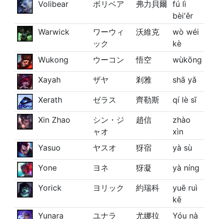
Volibear
ボリベア
弗力貝爾
fú lì
bèi'ěr
Warwick
ワーウィ
沃維克
wò wéi
ック
kè
Wukong
ウーコン
悟空
wùkōng
Xayah
ザヤ
剎雅
shā yǎ
Xerath
ゼラス
齊勒斯
qí lè sī
Xin Zhao
シン・ジ
趙信
zhào
ャオ
xìn
Yasuo
ヤスオ
犽宿
yà sù
Yone
ヨネ
犽凝
yà níng
Yorick
ヨリック
約瑞科
yuē ruì
kē
Yunara
ユナラ
尤娜拉
Yóu nà