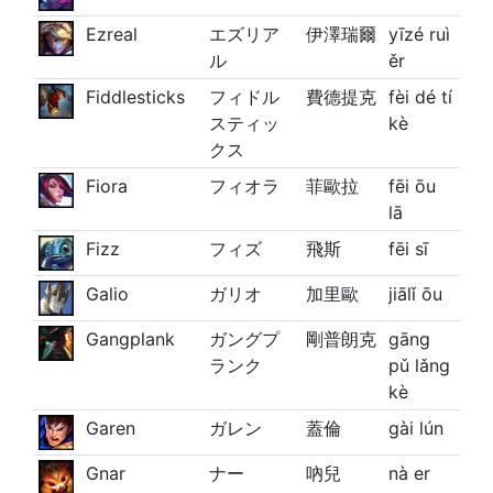
Ezreal
エズリア
伊澤瑞爾
yīzé ruì
ル
ěr
Fiddlesticks
フィドル
費德提克
fèi dé tí
スティッ
kè
クス
Fiora
フィオラ
菲歐拉
fēi ōu
lā
Fizz
フィズ
飛斯
fēi sī
Galio
ガリオ
加里歐
jiālǐ ōu
Gangplank
ガングプ
剛普朗克
gāng
ランク
pǔ lǎng
kè
Garen
ガレン
蓋倫
gài lún
Gnar
ナー
吶兒
nà er