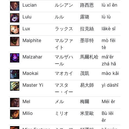
Lucian
ルシアン
路西恩
lù xī ēn
Lulu
ルル
露璐
lù lù
Lux
ラックス
拉克絲
lākè sī
Malphite
マルファ
墨菲特
mò fēi
イト
tè
Malzahar
マルザハ
馬爾札哈
mǎ'ěr
ール
zhá hā
Maokai
マオカイ
茂凱
mào kǎi
Master Yi
マスタ
易大師
yì dàshī
ー・イー
Mel
メル
梅爾
Méi ěr
Milio
ミリオ
米里歐
Bù lěi
ěr