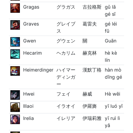
Gragas
グラガス
古拉格斯
gǔ lā
gé sī
Graves
グレイブ
葛雷夫
gé léi
ス
fū
Gwen
グウェン
關
Guān
Hecarim
ヘカリム
赫克林
hè kè
lín
Heimerdinger
ハイマー
漢默丁格
hàn mò
ディンガ
dīng gé
ー
Hwei
フェイ
赫威
Hè wēi
Illaoi
イラオイ
伊羅旖
yī luó yǐ
Irelia
イレリア
伊瑞莉雅
yī ruì lì
yǎ