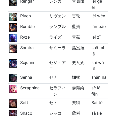
Rengar
レンガー
雷葛爾
léi gé
ěr
Riven
リヴェン
雷玟
léi wén
Rumble
ランブル
藍寶
lán bǎo
Ryze
ライズ
雷茲
léi zī
Samira
サミーラ
煞蜜拉
shā mì
lā
Sejuani
セジュア
史瓦妮
shǐ wǎ
ニ
nī
Senna
セナ
姍娜
shān nà
Seraphine
セラフィ
瑟菈紛
sè lā
ーン
fēn
Sett
セト
賽特
Sài tè
Shaco
シャコ
薩科
sà kē