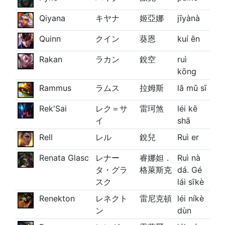
Qiyana
キヤナ
姬亞娜
jīyànà
Quinn
クイン
葵恩
kuí ēn
Rakan
ラカン
銳空
ruì
kōng
Rammus
ラムス
拉姆斯
lā mǔ sī
Rek'Sai
レク＝サ
雷珂煞
léi kē
イ
shā
Rell
レル
銳兒
Ruì er
Renata Glasc
レナー
睿娜妲．
Ruì nà
タ・グラ
格萊斯克
dá. Gé
スク
lái sīkè
Renekton
レネクト
雷尼克頓
léi níkè
ン
dùn