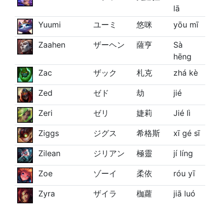
lā
Yuumi
ユーミ
悠咪
yōu mī
Zaahen
ザーヘン
薩亨
Sà
hēng
Zac
ザック
札克
zhá kè
Zed
ゼド
劫
jié
Zeri
ゼリ
婕莉
Jié lì
Ziggs
ジグス
希格斯
xī gé sī
Zilean
ジリアン
極靈
jí líng
Zoe
ゾーイ
柔依
róu yī
Zyra
ザイラ
枷蘿
jiā luó