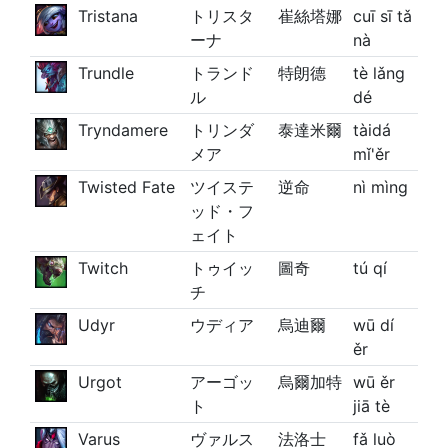
Tristana
トリスタ
崔絲塔娜
cuī sī tǎ
ーナ
nà
Trundle
トランド
特朗德
tè lǎng
ル
dé
Tryndamere
トリンダ
泰達米爾
tàidá
メア
mǐ'ěr
Twisted Fate
ツイステ
逆命
nì mìng
ッド・フ
ェイト
Twitch
トゥイッ
圖奇
tú qí
チ
Udyr
ウディア
烏迪爾
wū dí
ěr
Urgot
アーゴッ
烏爾加特
wū ěr
ト
jiā tè
Varus
ヴァルス
法洛士
fǎ luò