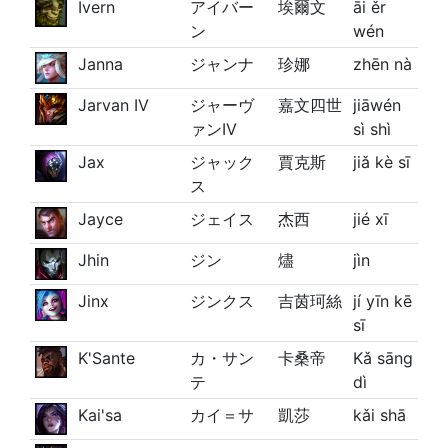
Ivern
アイバー
埃爾文
āi ěr
ン
wén
Janna
ジャンナ
珍娜
zhēn nà
Jarvan IV
ジャーヴ
嘉文四世
jiāwén
ァンIV
sì shì
Jax
ジャック
賈克斯
jiǎ kè sī
ス
Jayce
ジェイス
杰西
jié xī
Jhin
ジン
燼
jìn
Jinx
ジンクス
吉茵珂絲
jí yīn kē
sī
K'Sante
カ・サン
卡桑帝
Kǎ sāng
テ
dì
Kai'sa
カイ＝サ
凱莎
kǎi shā