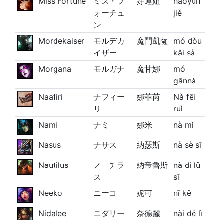
Miss Fortune
ミス・フ
好運姐
hǎoyùn
ォーチュ
jiě
ン
Mordekaiser
モルデカ
魔鬥凱薩
mó dòu
イザー
kǎi sà
Morgana
モルガナ
魔甘娜
mó
gānnà
Naafiri
ナフィー
娜菲芮
Nà fēi
リ
ruì
Nami
ナミ
娜米
nà mǐ
Nasus
ナサス
納瑟斯
nà sè sī
Nautilus
ノーチラ
納帝魯斯
nà dì lǔ
ス
sī
Neeko
ニーコ
妮可
nī kě
Nidalee
ニダリー
奈德麗
nài dé lì