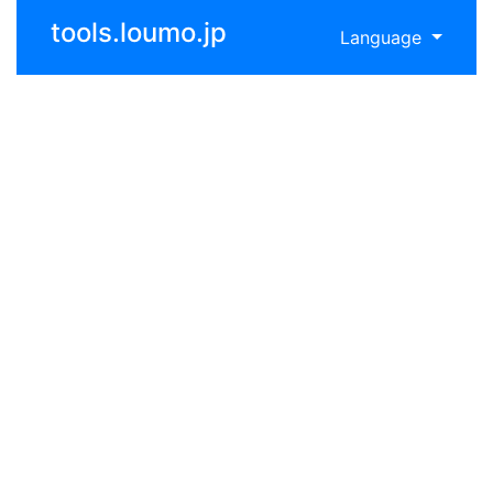
tools.loumo.jp
Language