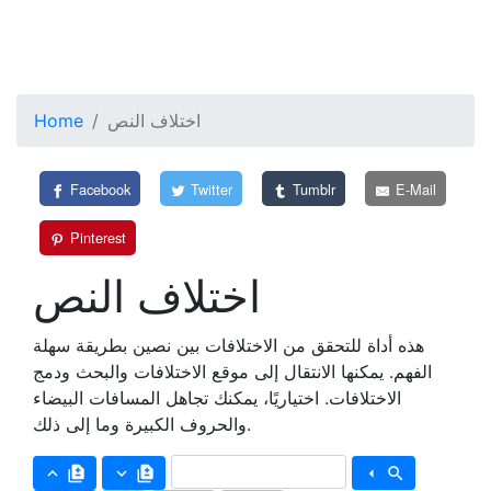
اختلاف النص
Home
Facebook
Twitter
Tumblr
E-Mail
Pinterest
اختلاف النص
هذه أداة للتحقق من الاختلافات بين نصين بطريقة سهلة
الفهم. يمكنها الانتقال إلى موقع الاختلافات والبحث ودمج
الاختلافات. اختياريًا، يمكنك تجاهل المسافات البيضاء
والحروف الكبيرة وما إلى ذلك.
keyboard_arrow_up
difference
keyboard_arrow_down
difference
arrow_left
search