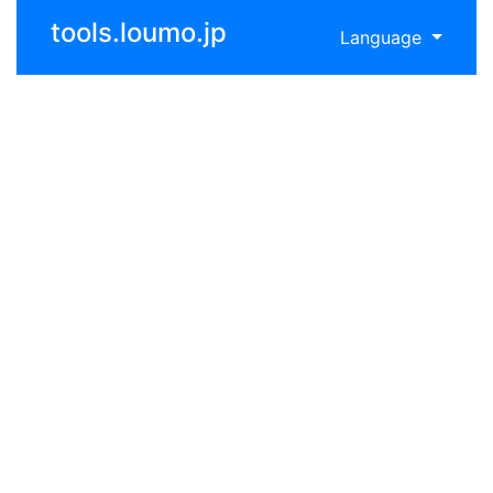
tools.loumo.jp
Language