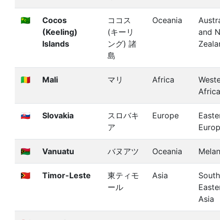
🇨🇨
Cocos
ココス
Oceania
Austra
(Keeling)
(キーリ
and 
Islands
ング) 諸
Zeala
島
🇲🇱
Mali
マリ
Africa
Weste
Afric
🇸🇰
Slovakia
スロバキ
Europe
Easte
ア
Euro
🇻🇺
Vanuatu
バヌアツ
Oceania
Melan
🇹🇱
Timor-Leste
東ティモ
Asia
South
ール
Easte
Asia