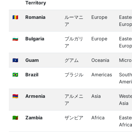
Territory
🇷🇴
Romania
ルーマニ
Europe
Easte
ア
Euro
🇧🇬
Bulgaria
ブルガリ
Europe
Easte
ア
Euro
🇬🇺
Guam
グアム
Oceania
Micro
🇧🇷
Brazil
ブラジル
Americas
South
Amer
🇦🇲
Armenia
アルメニ
Asia
Weste
ア
Asia
🇿🇲
Zambia
ザンビア
Africa
Easte
Afric