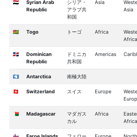
🇸🇾
Syrian Arab
シリア・
Asia
Weste
Republic
アラブ共
Asia
和国
🇹🇬
Togo
トーゴ
Africa
Weste
Afric
🇩🇴
Dominican
ドミニカ
Americas
Carib
Republic
共和国
🇦🇶
Antarctica
南極大陸
🇨🇭
Switzerland
スイス
Europe
Weste
Euro
🇲🇬
Madagascar
マダガス
Africa
Easte
カル
Afric
🇫🇴
Faroe Islands
フェロー
Europe
North