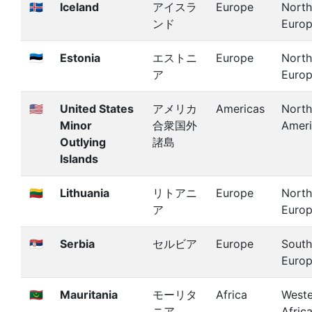
🇮🇸
Iceland
アイスラ
Europe
North
ンド
Euro
🇪🇪
Estonia
エストニ
Europe
North
ア
Euro
🇺🇲
United States
アメリカ
Americas
North
Minor
合衆国外
Amer
Outlying
諸島
Islands
🇱🇹
Lithuania
リトアニ
Europe
North
ア
Euro
🇷🇸
Serbia
セルビア
Europe
South
Euro
🇲🇷
Mauritania
モーリタ
Africa
Weste
ニア
Afric