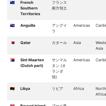
🇹🇫
French
フランス
Southern
南方領土
Territories
🇦🇮
Anguilla
アングイ
Americas
Carib
ラ
🇶🇦
Qatar
カタール
Asia
Weste
Asia
🇸🇽
Sint Maarten
サンマル
Americas
Carib
(Dutch part)
タン (オ
ランダ
領)
🇱🇾
Libya
リビア
Africa
North
Afric
🇧🇻
Bouvet Island
ブーベ島