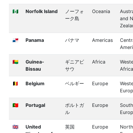
🇳🇫
Norfolk Island
ノーフォ
Oceania
Austra
ーク島
and 
Zeala
🇵🇦
Panama
パナマ
Americas
Centr
Amer
🇬🇼
Guinea-
ギニアビ
Africa
Weste
Bissau
サウ
Afric
🇧🇪
Belgium
ベルギー
Europe
Weste
Euro
🇵🇹
Portugal
ポルトガ
Europe
South
ル
Euro
🇬🇧
United
英国
Europe
North