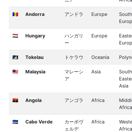
🇦🇩
Andorra
アンドラ
Europe
South
Euro
🇭🇺
Hungary
ハンガリ
Europe
Easte
ー
Euro
🇹🇰
Tokelau
トケラウ
Oceania
Polyn
🇲🇾
Malaysia
マレーシ
Asia
South
ア
Easte
Asia
🇦🇴
Angola
アンゴラ
Africa
Middl
Afric
🇨🇻
Cabo Verde
カーボヴ
Africa
Weste
ェルデ
Afric