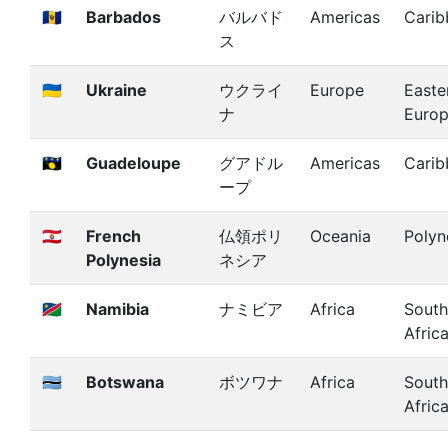
🇧🇧
Barbados
バルバド
Americas
Carib
ス
🇺🇦
Ukraine
ウクライ
Europe
Easte
ナ
Euro
🇬🇵
Guadeloupe
グアドル
Americas
Carib
ープ
🇵🇫
French
仏領ポリ
Oceania
Polyn
Polynesia
ネシア
🇳🇦
Namibia
ナミビア
Africa
South
Afric
🇧🇼
Botswana
ボツワナ
Africa
South
Afric