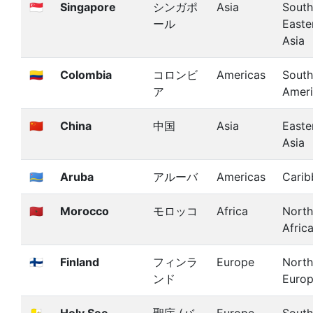
🇸🇬
Singapore
シンガポ
Asia
South
ール
Easte
Asia
🇨🇴
Colombia
コロンビ
Americas
South
ア
Amer
🇨🇳
China
中国
Asia
Easte
Asia
🇦🇼
Aruba
アルーバ
Americas
Carib
🇲🇦
Morocco
モロッコ
Africa
North
Afric
🇫🇮
Finland
フィンラ
Europe
North
ンド
Euro