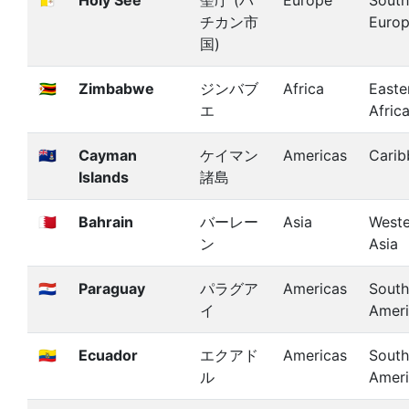
🇻🇦
Holy See
聖庁 (バ
Europe
South
チカン市
Euro
国)
🇿🇼
Zimbabwe
ジンバブ
Africa
Easte
エ
Afric
🇰🇾
Cayman
ケイマン
Americas
Carib
Islands
諸島
🇧🇭
Bahrain
バーレー
Asia
Weste
ン
Asia
🇵🇾
Paraguay
パラグア
Americas
South
イ
Amer
🇪🇨
Ecuador
エクアド
Americas
South
ル
Amer