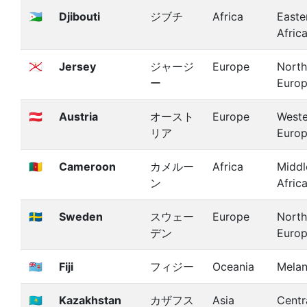
🇩🇯
Djibouti
ジブチ
Africa
Easte
Afric
🇯🇪
Jersey
ジャージ
Europe
North
ー
Euro
🇦🇹
Austria
オースト
Europe
Weste
リア
Euro
🇨🇲
Cameroon
カメルー
Africa
Middl
ン
Afric
🇸🇪
Sweden
スウェー
Europe
North
デン
Euro
🇫🇯
Fiji
フィジー
Oceania
Melan
🇰🇿
Kazakhstan
カザフス
Asia
Centr