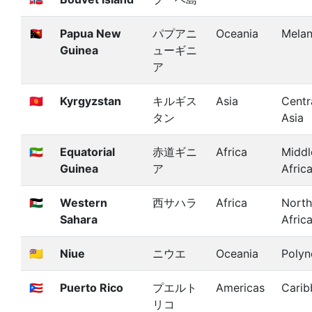
🇵🇬
Papua New
パプアニ
Oceania
Melan
Guinea
ューギニ
ア
🇰🇬
Kyrgyzstan
キルギス
Asia
Centr
タン
Asia
🇬🇶
Equatorial
赤道ギニ
Africa
Middl
Guinea
ア
Afric
🇪🇭
Western
西サハラ
Africa
North
Sahara
Afric
🇳🇺
Niue
ニウエ
Oceania
Polyn
🇵🇷
Puerto Rico
プエルト
Americas
Carib
リコ