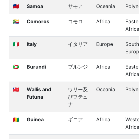
🇼🇸
Samoa
サモア
Oceania
Polyn
🇰🇲
Comoros
コモロ
Africa
Easte
Afric
🇮🇹
Italy
イタリア
Europe
South
Euro
🇧🇮
Burundi
ブルンジ
Africa
Easte
Afric
🇼🇫
Wallis and
ワリー及
Oceania
Polyn
Futuna
びフテュ
ナ
🇬🇳
Guinea
ギニア
Africa
Weste
Afric