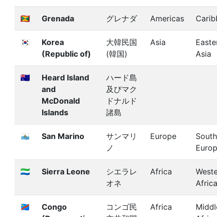
🇬🇩
Grenada
グレナダ
Americas
Carib
🇰🇷
Korea
大韓民国
Asia
Easte
(Republic of)
(韓国)
Asia
🇭🇲
Heard Island
ハード島
and
及びマク
McDonald
ドナルド
Islands
諸島
🇸🇲
San Marino
サンマリ
Europe
South
ノ
Euro
🇸🇱
Sierra Leone
シエラレ
Africa
Weste
オネ
Afric
🇨🇩
Congo
コンゴ民
Africa
Middl