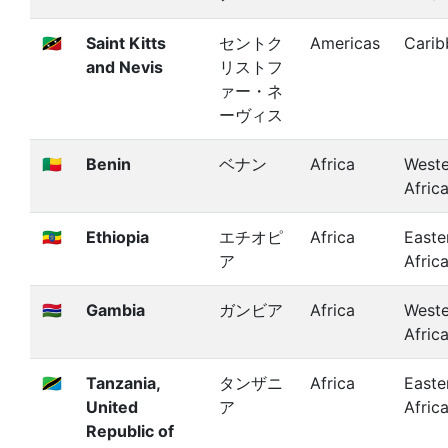
🇰🇳
Saint Kitts
セントク
Americas
Carib
and Nevis
リストフ
ァー・ネ
ーヴィス
🇧🇯
Benin
ベナン
Africa
Weste
Afric
🇪🇹
Ethiopia
エチオピ
Africa
Easte
ア
Afric
🇬🇲
Gambia
ガンビア
Africa
Weste
Afric
🇹🇿
Tanzania,
タンザニ
Africa
Easte
United
ア
Afric
Republic of