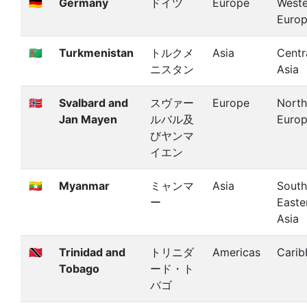
🇩🇪
Germany
ドイツ
Europe
Weste
Euro
🇹🇲
Turkmenistan
トルクメ
Asia
Centr
ニスタン
Asia
🇸🇯
Svalbard and
スヴァー
Europe
North
Jan Mayen
ルバル及
Euro
びヤンマ
イエン
🇲🇲
Myanmar
ミャンマ
Asia
South
ー
Easte
Asia
🇹🇹
Trinidad and
トリニダ
Americas
Carib
Tobago
ード・ト
バゴ