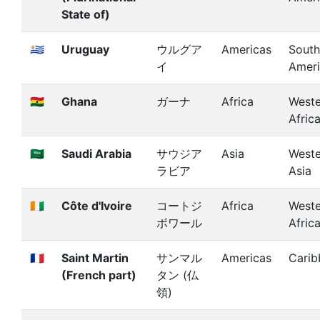
State of)
🇺🇾
Uruguay
ウルグア
Americas
South
イ
Amer
🇬🇭
Ghana
ガーナ
Africa
Weste
Afric
🇸🇦
Saudi Arabia
サウジア
Asia
Weste
ラビア
Asia
🇨🇮
Côte d'Ivoire
コートジ
Africa
Weste
ボワール
Afric
🇲🇫
Saint Martin
サンマル
Americas
Carib
(French part)
タン (仏
領)