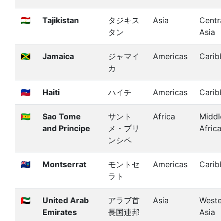
🇹🇯
Tajikistan
タジキス
Asia
Centr
タン
Asia
🇯🇲
Jamaica
ジャマイ
Americas
Carib
カ
🇭🇹
Haiti
ハイチ
Americas
Carib
🇸🇹
Sao Tome
サント
Africa
Middl
and Principe
メ・プリ
Afric
ンシペ
🇲🇸
Montserrat
モントセ
Americas
Carib
ラト
🇦🇪
United Arab
アラブ首
Asia
Weste
Emirates
長国連邦
Asia