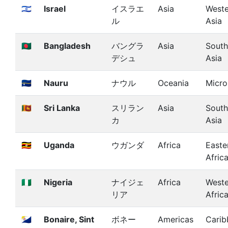
🇮🇱
Israel
イスラエ
Asia
Weste
ル
Asia
🇧🇩
Bangladesh
バングラ
Asia
South
デシュ
Asia
🇳🇷
Nauru
ナウル
Oceania
Micro
🇱🇰
Sri Lanka
スリラン
Asia
South
カ
Asia
🇺🇬
Uganda
ウガンダ
Africa
Easte
Afric
🇳🇬
Nigeria
ナイジェ
Africa
Weste
リア
Afric
🇧🇶
Bonaire, Sint
ボネー
Americas
Carib