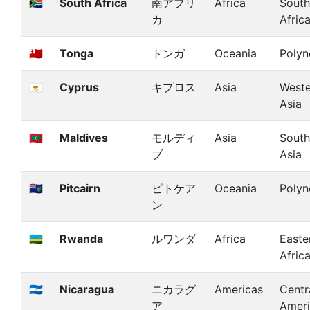
🇿🇦
South Africa
南アフリ
Africa
South
カ
Afric
🇹🇴
Tonga
トンガ
Oceania
Polyn
🇨🇾
Cyprus
キプロス
Asia
Weste
Asia
🇲🇻
Maldives
モルディ
Asia
South
ブ
Asia
🇵🇳
Pitcairn
ピトケア
Oceania
Polyn
ン
🇷🇼
Rwanda
ルワンダ
Africa
Easte
Afric
🇳🇮
Nicaragua
ニカラグ
Americas
Centr
ア
Amer