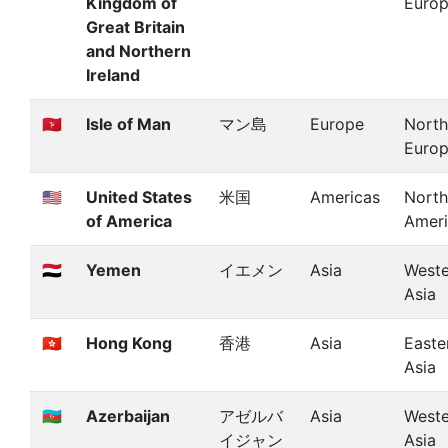
Kingdom of
Euro
Great Britain
and Northern
Ireland
🇮🇲
Isle of Man
マン島
Europe
North
Euro
🇺🇸
United States
米国
Americas
North
of America
Amer
🇾🇪
Yemen
イエメン
Asia
Weste
Asia
🇭🇰
Hong Kong
香港
Asia
Easte
Asia
🇦🇿
Azerbaijan
アゼルバ
Asia
Weste
イジャン
Asia