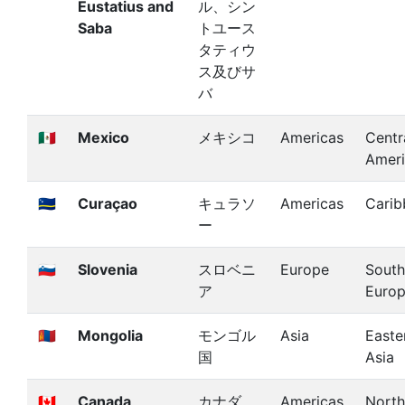
Eustatius and
ル、シン
Saba
トユース
タティウ
ス及びサ
バ
🇲🇽
Mexico
メキシコ
Americas
Centr
Amer
🇨🇼
Curaçao
キュラソ
Americas
Carib
ー
🇸🇮
Slovenia
スロベニ
Europe
South
ア
Euro
🇲🇳
Mongolia
モンゴル
Asia
Easte
国
Asia
🇨🇦
Canada
カナダ
Americas
North