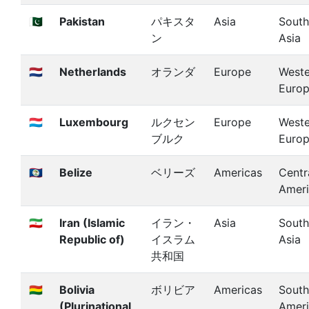
🇵🇰
Pakistan
パキスタ
Asia
South
ン
Asia
🇳🇱
Netherlands
オランダ
Europe
Weste
Euro
🇱🇺
Luxembourg
ルクセン
Europe
Weste
ブルク
Euro
🇧🇿
Belize
ベリーズ
Americas
Centr
Amer
🇮🇷
Iran (Islamic
イラン・
Asia
South
Republic of)
イスラム
Asia
共和国
🇧🇴
Bolivia
ボリビア
Americas
South
(Plurinational
Amer