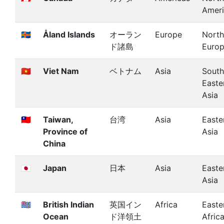
Amer
🇦🇽
Åland Islands
オーラン
Europe
North
ド諸島
Euro
🇻🇳
Viet Nam
ベトナム
Asia
South
Easte
Asia
🇹🇼
Taiwan,
台湾
Asia
Easte
Province of
Asia
China
🇯🇵
Japan
日本
Asia
Easte
Asia
🇮🇴
British Indian
英国イン
Africa
Easte
Ocean
ド洋領土
Afric