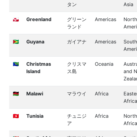
タン
Asia
🇬🇱
Greenland
グリーン
Americas
North
ランド
Amer
🇬🇾
Guyana
ガイアナ
Americas
South
Amer
🇨🇽
Christmas
クリスマ
Oceania
Austra
Island
ス島
and 
Zeala
🇲🇼
Malawi
マラウイ
Africa
Easte
Afric
🇹🇳
Tunisia
チュニジ
Africa
North
ア
Afric