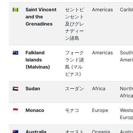
🇻🇨
Saint Vincent
セントビ
Americas
Carib
and the
ンセント
Grenadines
及びグレ
ナディー
ン諸島
🇫🇰
Falkland
フォーク
Americas
South
Islands
ランド諸
Amer
(Malvinas)
島 (マル
ビナス)
🇸🇩
Sudan
スーダン
Africa
North
Afric
🇲🇨
Monaco
モナコ
Europe
Weste
Euro
🇦🇺
Australia
オースト
Oceania
Austra