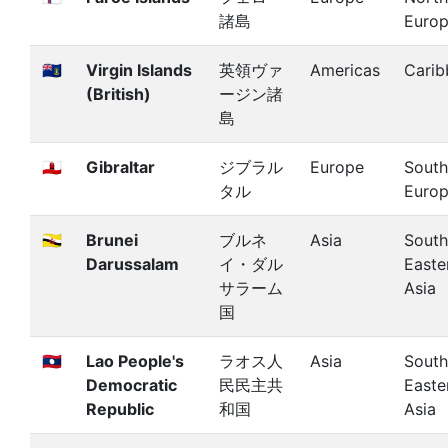
諸島
Euro
🇻🇬
Virgin Islands
英領ヴァ
Americas
Carib
(British)
ージン諸
島
🇬🇮
Gibraltar
ジブラル
Europe
South
タル
Euro
🇧🇳
Brunei
ブルネ
Asia
South
Darussalam
イ・ダル
Easte
サラーム
Asia
国
🇱🇦
Lao People's
ラオス人
Asia
South
Democratic
民民主共
Easte
Republic
和国
Asia