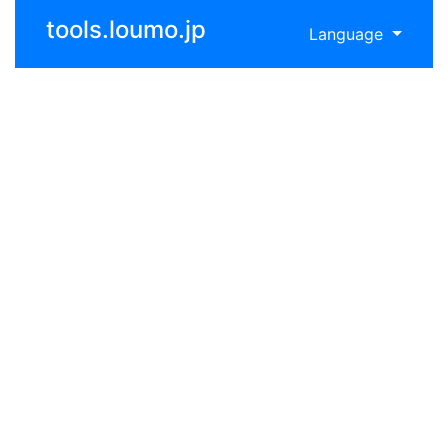
tools.loumo.jp
Language