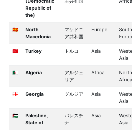
(Democratic
主共和国
Afric
Republic of
the)
🇲🇰
North
マケドニ
Europe
South
Macedonia
ア共和国
Euro
🇹🇷
Turkey
トルコ
Asia
Weste
Asia
🇩🇿
Algeria
アルジェ
Africa
North
リア
Afric
🇬🇪
Georgia
グルジア
Asia
Weste
Asia
🇵🇸
Palestine,
パレスチ
Asia
Weste
State of
ナ
Asia