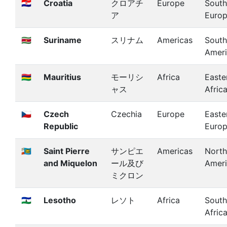
🇭🇷
Croatia
クロアチ
Europe
South
ア
Euro
🇸🇷
Suriname
スリナム
Americas
South
Amer
🇲🇺
Mauritius
モーリシ
Africa
Easte
ャス
Afric
🇨🇿
Czech
Czechia
Europe
Easte
Republic
Euro
🇵🇲
Saint Pierre
サンピエ
Americas
North
and Miquelon
ール及び
Amer
ミクロン
🇱🇸
Lesotho
レソト
Africa
South
Afric