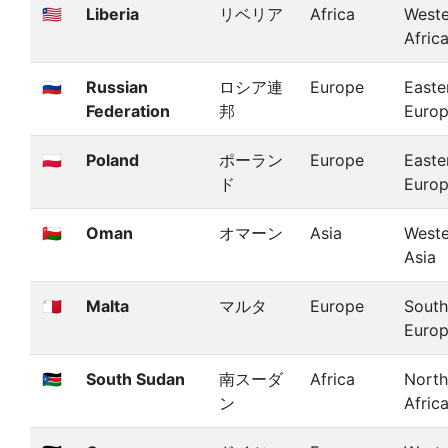
🇱🇷
Liberia
リベリア
Africa
Weste
Afric
🇷🇺
Russian
ロシア連
Europe
Easte
Federation
邦
Euro
🇵🇱
Poland
ポーラン
Europe
Easte
ド
Euro
🇴🇲
Oman
オマーン
Asia
Weste
Asia
🇲🇹
Malta
マルタ
Europe
South
Euro
🇸🇸
South Sudan
南スーダ
Africa
North
ン
Afric