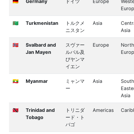
🇩🇪
Germany
ドイツ
Europe
Weste
Euro
🇹🇲
Turkmenistan
トルクメ
Asia
Centr
ニスタン
Asia
🇸🇯
Svalbard and
スヴァー
Europe
North
Jan Mayen
ルバル及
Euro
びヤンマ
イエン
🇲🇲
Myanmar
ミャンマ
Asia
South
ー
Easte
Asia
🇹🇹
Trinidad and
トリニダ
Americas
Carib
Tobago
ード・ト
バゴ