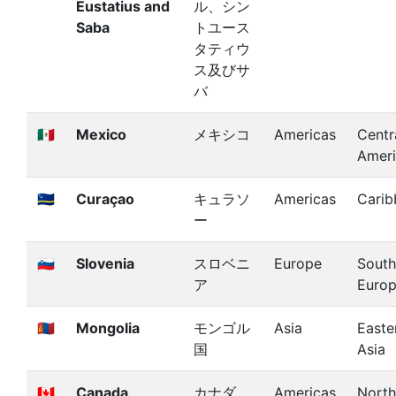
Eustatius and
ル、シン
Saba
トユース
タティウ
ス及びサ
バ
🇲🇽
Mexico
メキシコ
Americas
Centr
Amer
🇨🇼
Curaçao
キュラソ
Americas
Carib
ー
🇸🇮
Slovenia
スロベニ
Europe
South
ア
Euro
🇲🇳
Mongolia
モンゴル
Asia
Easte
国
Asia
🇨🇦
Canada
カナダ
Americas
North