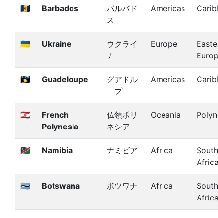
🇧🇧
Barbados
バルバド
Americas
Carib
ス
🇺🇦
Ukraine
ウクライ
Europe
Easte
ナ
Euro
🇬🇵
Guadeloupe
グアドル
Americas
Carib
ープ
🇵🇫
French
仏領ポリ
Oceania
Polyn
Polynesia
ネシア
🇳🇦
Namibia
ナミビア
Africa
South
Afric
🇧🇼
Botswana
ボツワナ
Africa
South
Afric