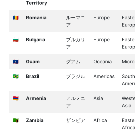
Territory
🇷🇴
Romania
ルーマニ
Europe
Easte
ア
Euro
🇧🇬
Bulgaria
ブルガリ
Europe
Easte
ア
Euro
🇬🇺
Guam
グアム
Oceania
Micro
🇧🇷
Brazil
ブラジル
Americas
South
Amer
🇦🇲
Armenia
アルメニ
Asia
Weste
ア
Asia
🇿🇲
Zambia
ザンビア
Africa
Easte
Afric