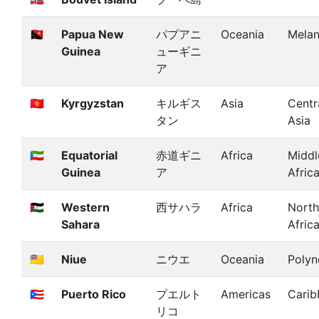
🇵🇬
Papua New
パプアニ
Oceania
Melan
Guinea
ューギニ
ア
🇰🇬
Kyrgyzstan
キルギス
Asia
Centr
タン
Asia
🇬🇶
Equatorial
赤道ギニ
Africa
Middl
Guinea
ア
Afric
🇪🇭
Western
西サハラ
Africa
North
Sahara
Afric
🇳🇺
Niue
ニウエ
Oceania
Polyn
🇵🇷
Puerto Rico
プエルト
Americas
Carib
リコ