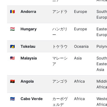
🇦🇩
Andorra
アンドラ
Europe
South
Euro
🇭🇺
Hungary
ハンガリ
Europe
Easte
ー
Euro
🇹🇰
Tokelau
トケラウ
Oceania
Polyn
🇲🇾
Malaysia
マレーシ
Asia
South
ア
Easte
Asia
🇦🇴
Angola
アンゴラ
Africa
Middl
Afric
🇨🇻
Cabo Verde
カーボヴ
Africa
Weste
ェルデ
Afric