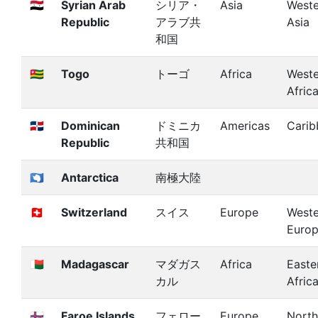
🇸🇾
Syrian Arab
シリア・
Asia
Weste
Republic
アラブ共
Asia
和国
🇹🇬
Togo
トーゴ
Africa
Weste
Afric
🇩🇴
Dominican
ドミニカ
Americas
Carib
Republic
共和国
🇦🇶
Antarctica
南極大陸
🇨🇭
Switzerland
スイス
Europe
Weste
Euro
🇲🇬
Madagascar
マダガス
Africa
Easte
カル
Afric
🇫🇴
Faroe Islands
フェロー
Europe
North