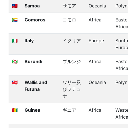
🇼🇸
Samoa
サモア
Oceania
Polyn
🇰🇲
Comoros
コモロ
Africa
Easte
Afric
🇮🇹
Italy
イタリア
Europe
South
Euro
🇧🇮
Burundi
ブルンジ
Africa
Easte
Afric
🇼🇫
Wallis and
ワリー及
Oceania
Polyn
Futuna
びフテュ
ナ
🇬🇳
Guinea
ギニア
Africa
Weste
Afric