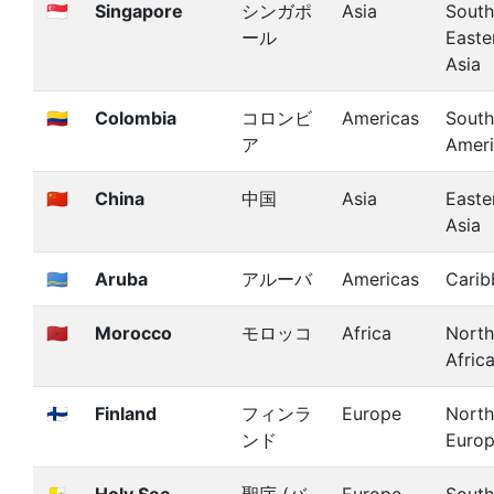
🇸🇬
Singapore
シンガポ
Asia
South
ール
Easte
Asia
🇨🇴
Colombia
コロンビ
Americas
South
ア
Amer
🇨🇳
China
中国
Asia
Easte
Asia
🇦🇼
Aruba
アルーバ
Americas
Carib
🇲🇦
Morocco
モロッコ
Africa
North
Afric
🇫🇮
Finland
フィンラ
Europe
North
ンド
Euro