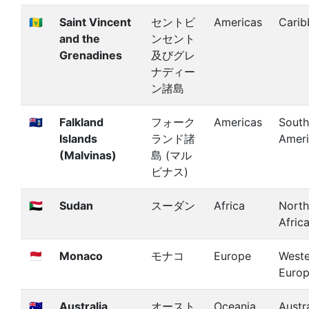
🇻🇨
Saint Vincent
セントビ
Americas
Carib
and the
ンセント
Grenadines
及びグレ
ナディー
ン諸島
🇫🇰
Falkland
フォーク
Americas
South
Islands
ランド諸
Amer
(Malvinas)
島 (マル
ビナス)
🇸🇩
Sudan
スーダン
Africa
North
Afric
🇲🇨
Monaco
モナコ
Europe
Weste
Euro
🇦🇺
Australia
オースト
Oceania
Austra