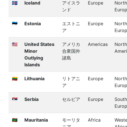
🇮🇸
Iceland
アイスラ
Europe
North
ンド
Euro
🇪🇪
Estonia
エストニ
Europe
North
ア
Euro
🇺🇲
United States
アメリカ
Americas
North
Minor
合衆国外
Amer
Outlying
諸島
Islands
🇱🇹
Lithuania
リトアニ
Europe
North
ア
Euro
🇷🇸
Serbia
セルビア
Europe
South
Euro
🇲🇷
Mauritania
モーリタ
Africa
Weste
ニア
Afric