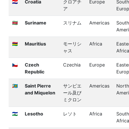
🇭🇷
Croatia
クロアチ
Europe
South
ア
Euro
🇸🇷
Suriname
スリナム
Americas
South
Amer
🇲🇺
Mauritius
モーリシ
Africa
Easte
ャス
Afric
🇨🇿
Czech
Czechia
Europe
Easte
Republic
Euro
🇵🇲
Saint Pierre
サンピエ
Americas
North
and Miquelon
ール及び
Amer
ミクロン
🇱🇸
Lesotho
レソト
Africa
South
Afric