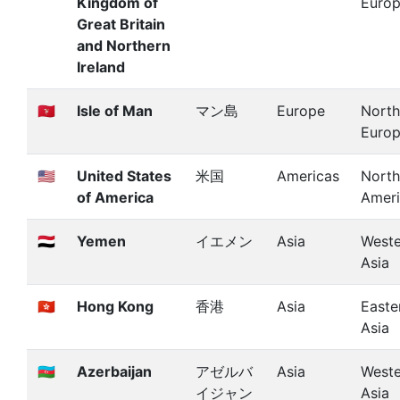
Kingdom of
Euro
Great Britain
and Northern
Ireland
🇮🇲
Isle of Man
マン島
Europe
North
Euro
🇺🇸
United States
米国
Americas
North
of America
Amer
🇾🇪
Yemen
イエメン
Asia
Weste
Asia
🇭🇰
Hong Kong
香港
Asia
Easte
Asia
🇦🇿
Azerbaijan
アゼルバ
Asia
Weste
イジャン
Asia