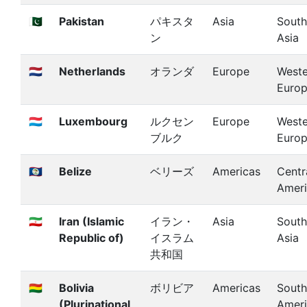
🇵🇰
Pakistan
パキスタ
Asia
South
ン
Asia
🇳🇱
Netherlands
オランダ
Europe
Weste
Euro
🇱🇺
Luxembourg
ルクセン
Europe
Weste
ブルク
Euro
🇧🇿
Belize
ベリーズ
Americas
Centr
Amer
🇮🇷
Iran (Islamic
イラン・
Asia
South
Republic of)
イスラム
Asia
共和国
🇧🇴
Bolivia
ボリビア
Americas
South
(Plurinational
Amer