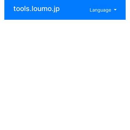
tools.loumo.jp
Language