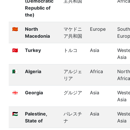
(Democratic
主共和国
Afric
Republic of
the)
🇲🇰
North
マケドニ
Europe
South
Macedonia
ア共和国
Euro
🇹🇷
Turkey
トルコ
Asia
Weste
Asia
🇩🇿
Algeria
アルジェ
Africa
North
リア
Afric
🇬🇪
Georgia
グルジア
Asia
Weste
Asia
🇵🇸
Palestine,
パレスチ
Asia
Weste
State of
ナ
Asia