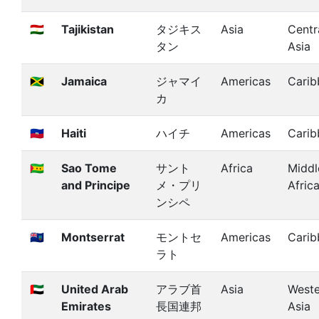
🇹🇯
Tajikistan
タジキス
Asia
Centr
タン
Asia
🇯🇲
Jamaica
ジャマイ
Americas
Carib
カ
🇭🇹
Haiti
ハイチ
Americas
Carib
🇸🇹
Sao Tome
サント
Africa
Middl
and Principe
メ・プリ
Afric
ンシペ
🇲🇸
Montserrat
モントセ
Americas
Carib
ラト
🇦🇪
United Arab
アラブ首
Asia
Weste
Emirates
長国連邦
Asia