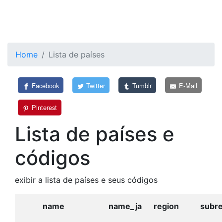
Home
Lista de países
Facebook
Twitter
Tumblr
E-Mail
Pinterest
Lista de países e
códigos
exibir a lista de países e seus códigos
name
name_ja
region
subr