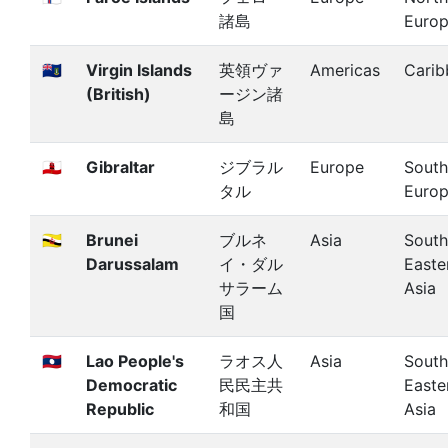
諸島
Euro
🇻🇬
Virgin Islands
英領ヴァ
Americas
Carib
(British)
ージン諸
島
🇬🇮
Gibraltar
ジブラル
Europe
South
タル
Euro
🇧🇳
Brunei
ブルネ
Asia
South
Darussalam
イ・ダル
Easte
サラーム
Asia
国
🇱🇦
Lao People's
ラオス人
Asia
South
Democratic
民民主共
Easte
Republic
和国
Asia