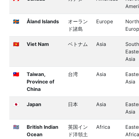
Amer
🇦🇽
Åland Islands
オーラン
Europe
North
ド諸島
Euro
🇻🇳
Viet Nam
ベトナム
Asia
South
Easte
Asia
🇹🇼
Taiwan,
台湾
Asia
Easte
Province of
Asia
China
🇯🇵
Japan
日本
Asia
Easte
Asia
🇮🇴
British Indian
英国イン
Africa
Easte
Ocean
ド洋領土
Afric