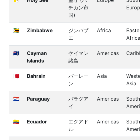
🇻🇦
Holy See
聖庁 (バ
Europe
South
チカン市
Euro
国)
🇿🇼
Zimbabwe
ジンバブ
Africa
Easte
エ
Afric
🇰🇾
Cayman
ケイマン
Americas
Carib
Islands
諸島
🇧🇭
Bahrain
バーレー
Asia
Weste
ン
Asia
🇵🇾
Paraguay
パラグア
Americas
South
イ
Amer
🇪🇨
Ecuador
エクアド
Americas
South
ル
Amer