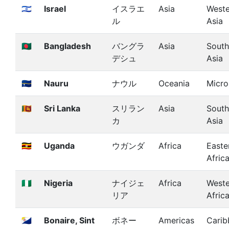
🇮🇱
Israel
イスラエ
Asia
Weste
ル
Asia
🇧🇩
Bangladesh
バングラ
Asia
South
デシュ
Asia
🇳🇷
Nauru
ナウル
Oceania
Micro
🇱🇰
Sri Lanka
スリラン
Asia
South
カ
Asia
🇺🇬
Uganda
ウガンダ
Africa
Easte
Afric
🇳🇬
Nigeria
ナイジェ
Africa
Weste
リア
Afric
🇧🇶
Bonaire, Sint
ボネー
Americas
Carib