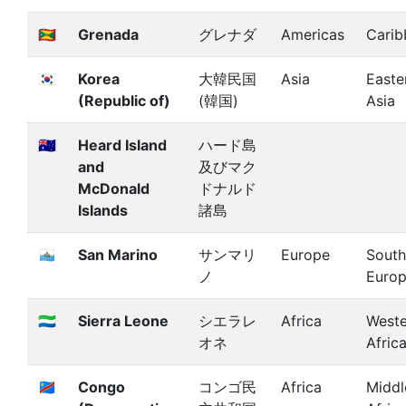
🇬🇩
Grenada
グレナダ
Americas
Carib
🇰🇷
Korea
大韓民国
Asia
Easte
(Republic of)
(韓国)
Asia
🇭🇲
Heard Island
ハード島
and
及びマク
McDonald
ドナルド
Islands
諸島
🇸🇲
San Marino
サンマリ
Europe
South
ノ
Euro
🇸🇱
Sierra Leone
シエラレ
Africa
Weste
オネ
Afric
🇨🇩
Congo
コンゴ民
Africa
Middl