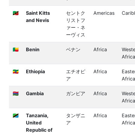
🇰🇳
Saint Kitts
セントク
Americas
Carib
and Nevis
リストフ
ァー・ネ
ーヴィス
🇧🇯
Benin
ベナン
Africa
Weste
Afric
🇪🇹
Ethiopia
エチオピ
Africa
Easte
ア
Afric
🇬🇲
Gambia
ガンビア
Africa
Weste
Afric
🇹🇿
Tanzania,
タンザニ
Africa
Easte
United
ア
Afric
Republic of