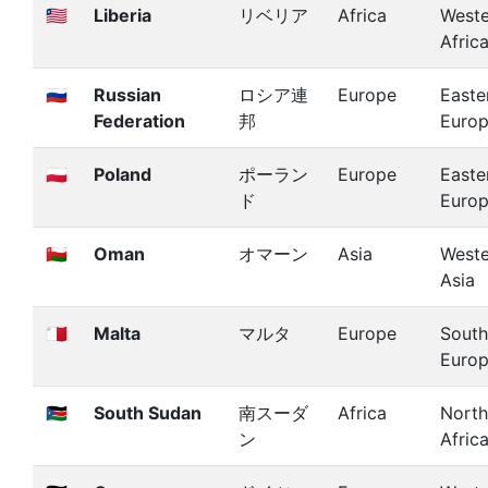
🇱🇷
Liberia
リベリア
Africa
Weste
Afric
🇷🇺
Russian
ロシア連
Europe
Easte
Federation
邦
Euro
🇵🇱
Poland
ポーラン
Europe
Easte
ド
Euro
🇴🇲
Oman
オマーン
Asia
Weste
Asia
🇲🇹
Malta
マルタ
Europe
South
Euro
🇸🇸
South Sudan
南スーダ
Africa
North
ン
Afric