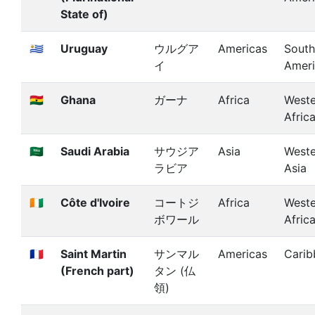
State of)
🇺🇾
Uruguay
ウルグア
Americas
South
イ
Amer
🇬🇭
Ghana
ガーナ
Africa
Weste
Afric
🇸🇦
Saudi Arabia
サウジア
Asia
Weste
ラビア
Asia
🇨🇮
Côte d'Ivoire
コートジ
Africa
Weste
ボワール
Afric
🇲🇫
Saint Martin
サンマル
Americas
Carib
(French part)
タン (仏
領)