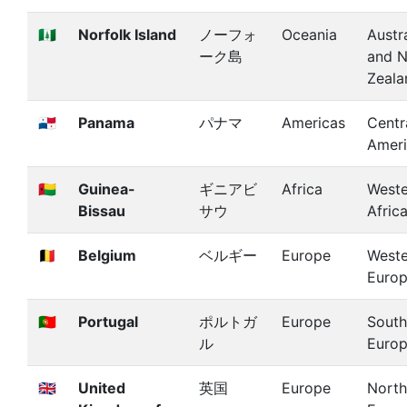
🇳🇫
Norfolk Island
ノーフォ
Oceania
Austra
ーク島
and 
Zeala
🇵🇦
Panama
パナマ
Americas
Centr
Amer
🇬🇼
Guinea-
ギニアビ
Africa
Weste
Bissau
サウ
Afric
🇧🇪
Belgium
ベルギー
Europe
Weste
Euro
🇵🇹
Portugal
ポルトガ
Europe
South
ル
Euro
🇬🇧
United
英国
Europe
North