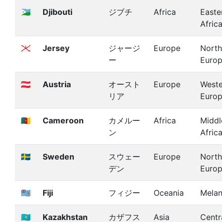
🇩🇯
Djibouti
ジブチ
Africa
Easte
Afric
🇯🇪
Jersey
ジャージ
Europe
North
ー
Euro
🇦🇹
Austria
オースト
Europe
Weste
リア
Euro
🇨🇲
Cameroon
カメルー
Africa
Middl
ン
Afric
🇸🇪
Sweden
スウェー
Europe
North
デン
Euro
🇫🇯
Fiji
フィジー
Oceania
Melan
🇰🇿
Kazakhstan
カザフス
Asia
Centr