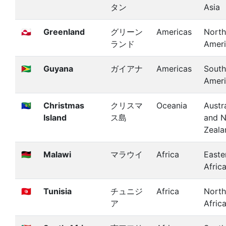
タン
Asia
🇬🇱
Greenland
グリーン
Americas
North
ランド
Amer
🇬🇾
Guyana
ガイアナ
Americas
South
Amer
🇨🇽
Christmas
クリスマ
Oceania
Austra
Island
ス島
and 
Zeala
🇲🇼
Malawi
マラウイ
Africa
Easte
Afric
🇹🇳
Tunisia
チュニジ
Africa
North
ア
Afric