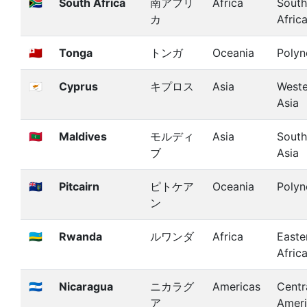
🇿🇦
South Africa
南アフリ
Africa
South
カ
Afric
🇹🇴
Tonga
トンガ
Oceania
Polyn
🇨🇾
Cyprus
キプロス
Asia
Weste
Asia
🇲🇻
Maldives
モルディ
Asia
South
ブ
Asia
🇵🇳
Pitcairn
ピトケア
Oceania
Polyn
ン
🇷🇼
Rwanda
ルワンダ
Africa
Easte
Afric
🇳🇮
Nicaragua
ニカラグ
Americas
Centr
ア
Amer