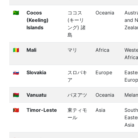
🇨🇨
Cocos
ココス
Oceania
Austra
(Keeling)
(キーリ
and 
Islands
ング) 諸
Zeala
島
🇲🇱
Mali
マリ
Africa
Weste
Afric
🇸🇰
Slovakia
スロバキ
Europe
Easte
ア
Euro
🇻🇺
Vanuatu
バヌアツ
Oceania
Melan
🇹🇱
Timor-Leste
東ティモ
Asia
South
ール
Easte
Asia