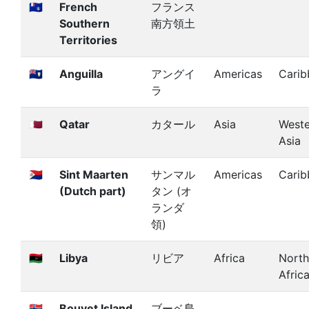
🇹🇫
French
フランス
Southern
南方領土
Territories
🇦🇮
Anguilla
アングイ
Americas
Carib
ラ
🇶🇦
Qatar
カタール
Asia
Weste
Asia
🇸🇽
Sint Maarten
サンマル
Americas
Carib
(Dutch part)
タン (オ
ランダ
領)
🇱🇾
Libya
リビア
Africa
North
Afric
🇧🇻
Bouvet Island
ブーベ島