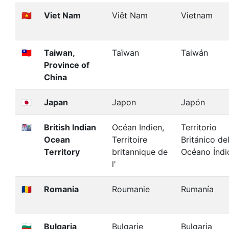
🇻🇳
Viet Nam
Viêt Nam
Vietnam
🇹🇼
Taiwan,
Taïwan
Taiwán
Province of
China
🇯🇵
Japan
Japon
Japón
🇮🇴
British Indian
Océan Indien,
Territorio
Ocean
Territoire
Británico de
Territory
britannique de
Océano Índi
l'
🇷🇴
Romania
Roumanie
Rumanía
🇧🇬
Bulgaria
Bulgarie
Bulgaria