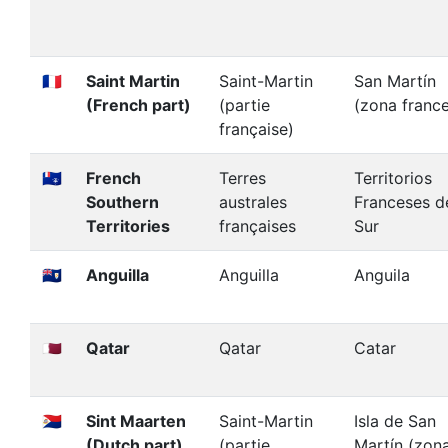
🇲🇫
Saint Martin
Saint-Martin
San Martín
(French part)
(partie
(zona franc
française)
🇹🇫
French
Terres
Territorios
Southern
australes
Franceses d
Territories
françaises
Sur
🇦🇮
Anguilla
Anguilla
Anguila
🇶🇦
Qatar
Qatar
Catar
🇸🇽
Sint Maarten
Saint-Martin
Isla de San
(Dutch part)
(partie
Martín (zon