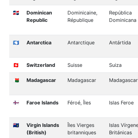
🇩🇴
Dominican
Dominicaine,
República
Republic
République
Dominicana
🇦🇶
Antarctica
Antarctique
Antártida
🇨🇭
Switzerland
Suisse
Suiza
🇲🇬
Madagascar
Madagascar
Madagascar
🇫🇴
Faroe Islands
Féroé, Îles
Islas Feroe
🇻🇬
Virgin Islands
Îles Vierges
Islas Vírgene
(British)
britanniques
Británicas