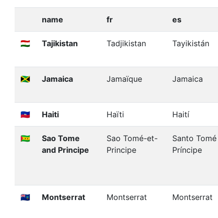
name
fr
es
🇹🇯
Tajikistan
Tadjikistan
Tayikistán
🇯🇲
Jamaica
Jamaïque
Jamaica
🇭🇹
Haiti
Haïti
Haití
🇸🇹
Sao Tome
Sao Tomé-et-
Santo Tomé
and Principe
Principe
Príncipe
🇲🇸
Montserrat
Montserrat
Montserrat