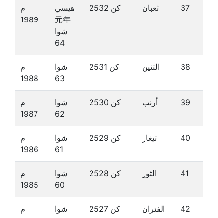
37
ثعبان
كن 2532
هيسي
م
1989
元年
شوا
64
38
التنين
كن 2531
شوا
م
1988
63
39
أرنب
كن 2530
شوا
م
1987
62
40
تيغار
كن 2529
شوا
م
1986
61
41
الثور
كن 2528
شوا
م
1985
60
42
الفئران
كن 2527
شوا
م