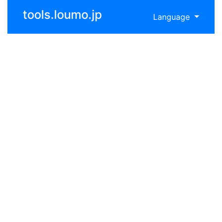
tools.loumo.jp
Language