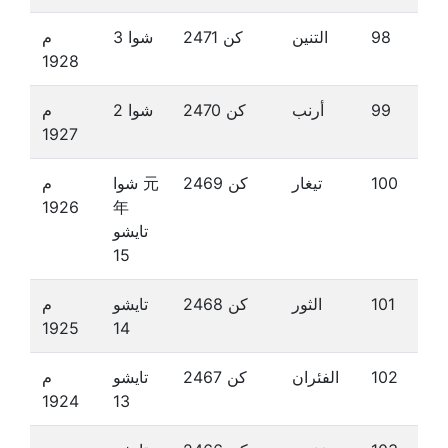
98
التنين
كن 2471
شوا 3
م
1928
99
أرنب
كن 2470
شوا 2
م
1927
100
تيغار
كن 2469
شوا 元
م
1926
年
تايشو
15
101
الثور
كن 2468
تايشو
م
1925
14
102
الفئران
كن 2467
تايشو
م
1924
13