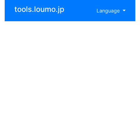
tools.loumo.jp
Language