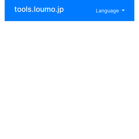
tools.loumo.jp
Language