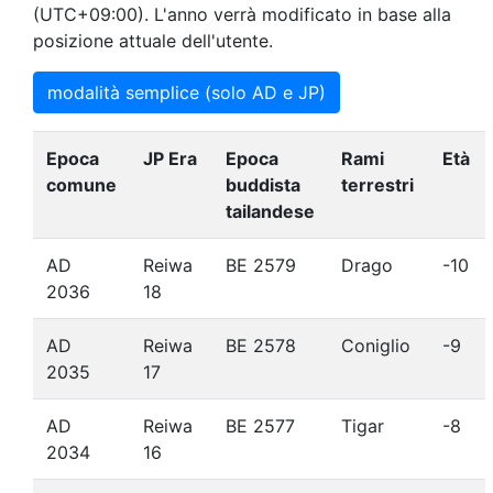
(UTC+09:00). L'anno verrà modificato in base alla
posizione attuale dell'utente.
modalità semplice (solo AD e JP)
Epoca
JP Era
Epoca
Rami
Età
comune
buddista
terrestri
tailandese
AD
Reiwa
BE 2579
Drago
-10
2036
18
AD
Reiwa
BE 2578
Coniglio
-9
2035
17
AD
Reiwa
BE 2577
Tigar
-8
2034
16