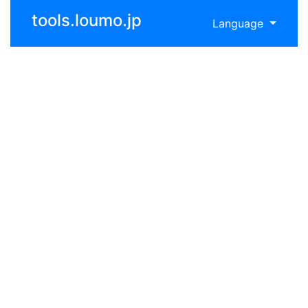
tools.loumo.jp
Language