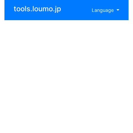
tools.loumo.jp
Language