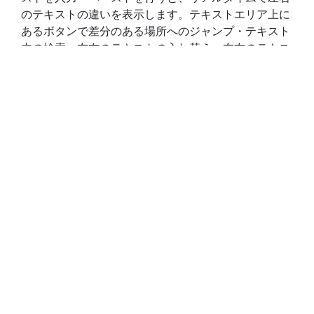
のテキストの違いを表示します。テキストエリア上に
あるボタンで差分のある場所へのジャンプ・テキスト
内の検索・左右のテキストの入れ替え・左右のテキス
トの削除を行うことができます。
オプション欄では行末を折り返す・空白を無視・大文
字小文字を無視・アクセント記号を無視の各オプショ
ンの有効・無効を切り替えることができます。