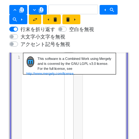
keyboard_arrow_up
difference
keyboard_arrow_down
difference
arrow_left
search
search
arrow_right
swap_horiz
arrow_left
delete
delete
arrow_right
行末を折り返す
空白を無視
大文字小文字を無視
アクセント記号を無視
1
1
This software is a Combined Work using Mergely
and is covered by the GNU LGPL v3.0 license.
For the full license, see
http://www.mergely.com/license.