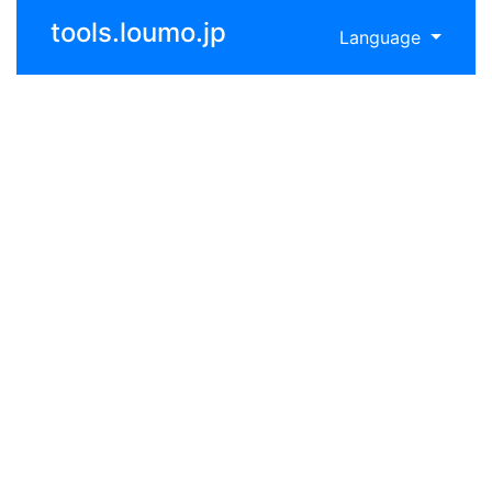
tools.loumo.jp
Language