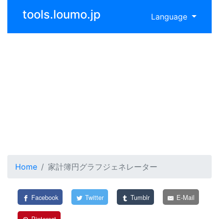
tools.loumo.jp
Language
Home
家計簿円グラフジェネレーター
Facebook
Twitter
Tumblr
E-Mail
Pinterest