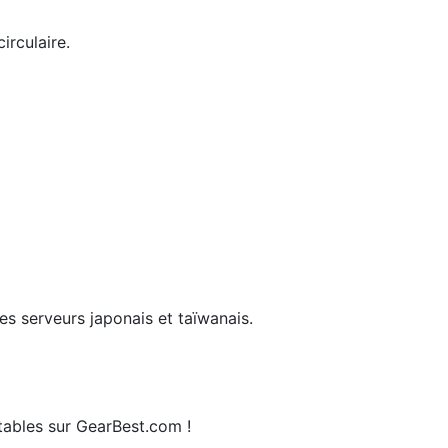
irculaire.
s serveurs japonais et taïwanais.
rtables sur GearBest.com !