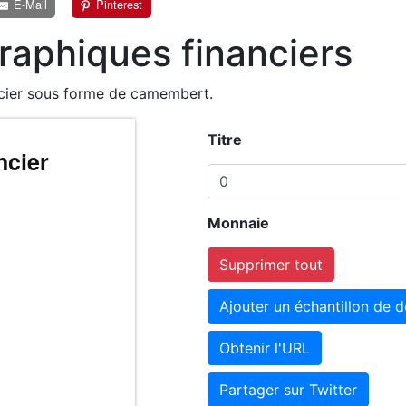
E-Mail
Pinterest
raphiques financiers
ncier sous forme de camembert.
Titre
Monnaie
Supprimer tout
Ajouter un échantillon de 
Obtenir l'URL
Partager sur Twitter