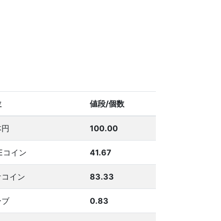
位
値段/個数
本円
100.00
NEコイン
41.67
ケコイン
83.33
ーブ
0.83