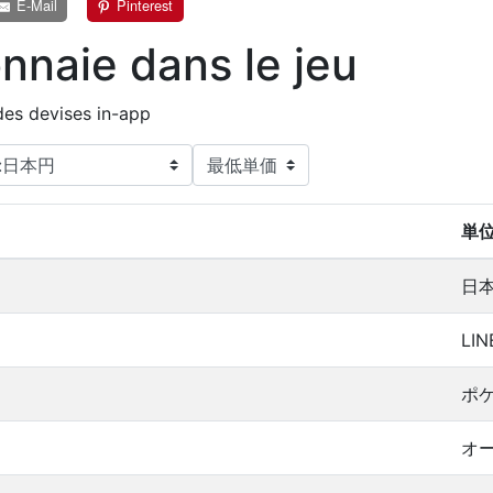
E-Mail
Pinterest
naie dans le jeu
 des devises in-app
単
日
LI
ポ
オ