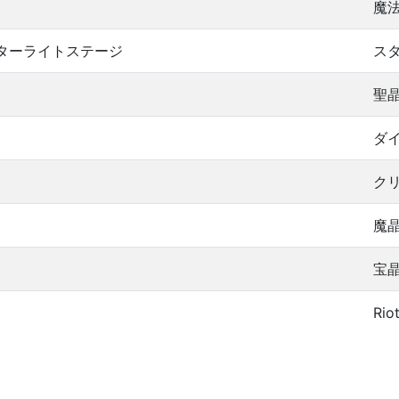
魔
スターライトステージ
ス
聖
ダ
ク
魔
宝
Rio