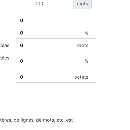
mots
%
ibles
mots
ibles
%
octets
res, de lignes, de mots, etc. est