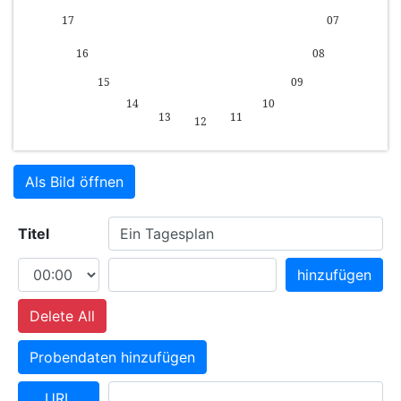
Als Bild öffnen
Titel
hinzufügen
Delete All
Probendaten hinzufügen
URL