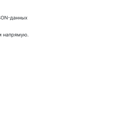
JSON-данных
м напрямую.