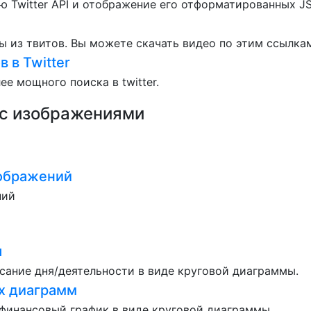
ю Twitter API и отображение его отформатированных 
ы из твитов. Вы можете скачать видео по этим ссылка
 в Twitter
е мощного поиска в twitter.
 с изображениями
ображений
ний
я
сание дня/деятельности в виде круговой диаграммы.
х диаграмм
финансовый график в виде круговой диаграммы.