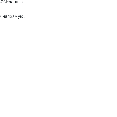
JSON-данных
м напрямую.