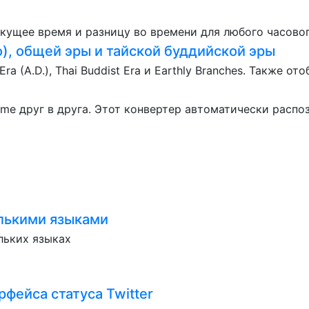
кущее время и разницу во времени для любого часовог
), общей эры и тайской буддийской эры
a (A.D.), Thai Buddist Era и Earthly Branches. Также о
me друг в друга. Этот конвертер автоматически распоз
олькими языками
льких языках
рфейса статуса Twitter