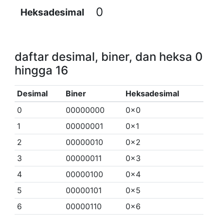
0
Heksadesimal
daftar desimal, biner, dan heksa 0
hingga 16
Desimal
Biner
Heksadesimal
0
00000000
0x0
1
00000001
0x1
2
00000010
0x2
3
00000011
0x3
4
00000100
0x4
5
00000101
0x5
6
00000110
0x6