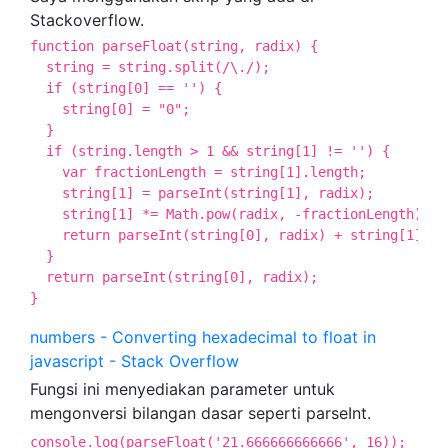
Stackoverflow.
function parseFloat(string, radix) {

  string = string.split(/\./);

  if (string[0] == '') {

    string[0] = "0";

  }

  if (string.length > 1 && string[1] != '') {

    var fractionLength = string[1].length;

    string[1] = parseInt(string[1], radix);

    string[1] *= Math.pow(radix, -fractionLength);

    return parseInt(string[0], radix) + string[1];

  }

  return parseInt(string[0], radix);

}
numbers - Converting hexadecimal to float in
javascript - Stack Overflow
Fungsi ini menyediakan parameter untuk
mengonversi bilangan dasar seperti parseInt.
console.log(parseFloat('21.666666666666', 16));