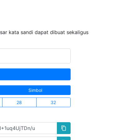
sar kata sandi dapat dibuat sekaligus
Simbol
28
32
content_copy