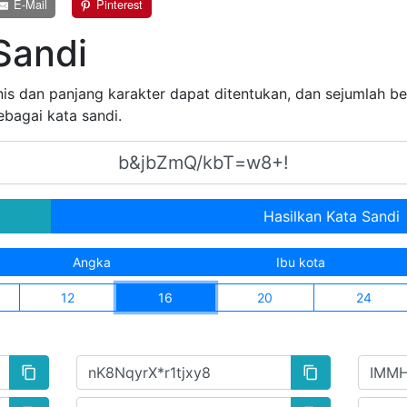
E-Mail
Pinterest
Sandi
nis dan panjang karakter dapat ditentukan, dan sejumlah be
bagai kata sandi.
Hasilkan Kata Sandi
Angka
Ibu kota
12
16
20
24
content_copy
content_copy