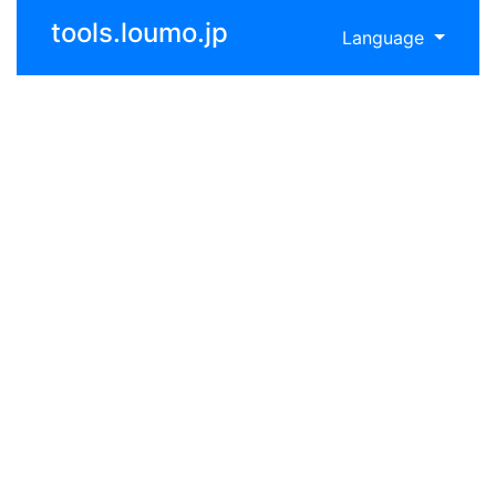
tools.loumo.jp
Language