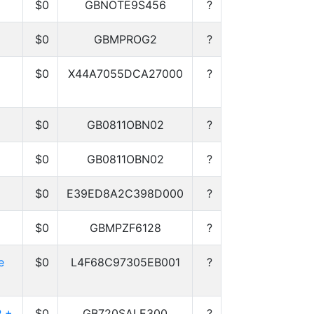
$0
GBNOTE9S456
?
$0
GBMPROG2
?
$0
X44A7055DCA27000
?
$0
GB0811OBN02
?
$0
GB0811OBN02
?
$0
E39ED8A2C398D000
?
$0
GBMPZF6128
?
e
$0
L4F68C97305EB001
?
P +
$0
GB720SALE300
?