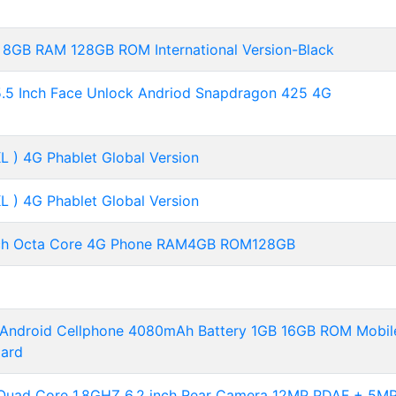
8GB RAM 128GB ROM International Version-Black
.5 Inch Face Unlock Andriod Snapdragon 425 4G
 ) 4G Phablet Global Version
 ) 4G Phablet Global Version
nch Octa Core 4G Phone RAM4GB ROM128GB
 Android Cellphone 4080mAh Battery 1GB 16GB ROM Mobil
dard
ad Core 1.8GHZ 6.2 inch Rear Camera 12MP PDAF + 5M