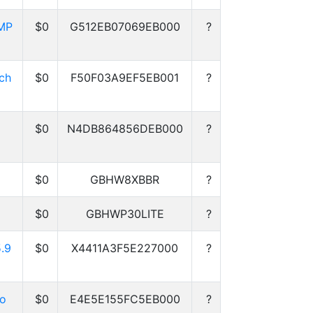
2MP
$0
G512EB07069EB000
?
ch
$0
F50F03A9EF5EB001
?
$0
N4DB864856DEB000
?
$0
GBHW8XBBR
?
$0
GBHWP30LITE
?
.9
$0
X4411A3F5E227000
?
io
$0
E4E5E155FC5EB000
?