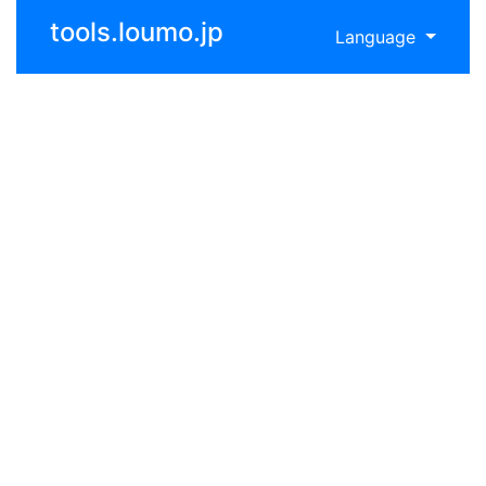
tools.loumo.jp
Language