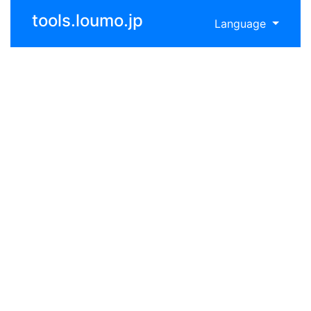
tools.loumo.jp
Language