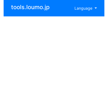
tools.loumo.jp
Language