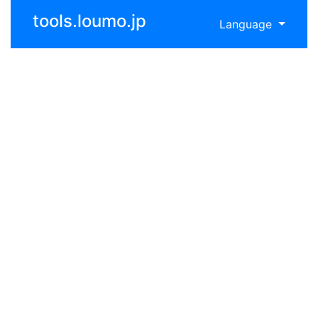
tools.loumo.jp
Language