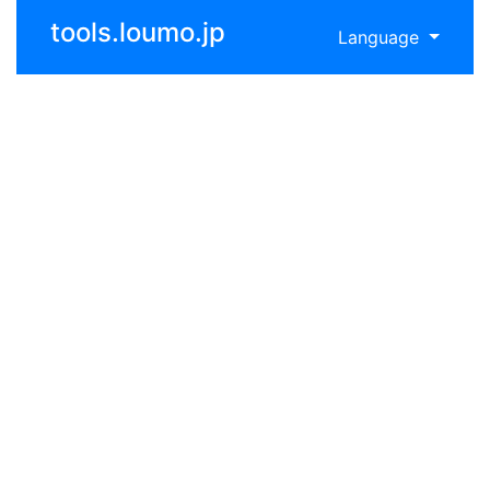
tools.loumo.jp
Language