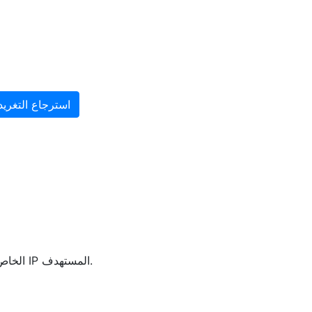
استرجاع التغريد
يمكنك التحقق من عنوان IP الخاص بك، ومضيف ريمورت، والبلد والمدينة. يمكنك أيضًا التحقق من هذه المعلومات من عنوان IP المستهدف.