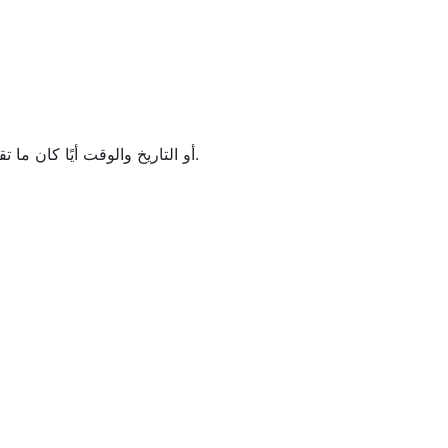
تحويل وقت UNIX ووقت يونيكس وتاريخ ووقت بعضهما البعض. يتعرف هذا المحول تلقائيًا على وقت UNIX أو التاريخ والوقت أيًا كان ما تقوم بإدخاله.