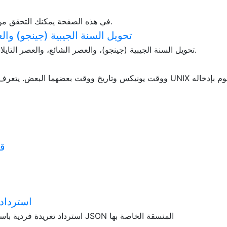
في هذه الصفحة يمكنك التحقق من الوقت الحالي وفرق التوقيت لأي منطقة زمنية.
تحويل السنة الجيبية (جينجو) وال
تحويل السنة الجيبية (جينجو)، والعصر الشائع، والعصر التايلاندي البوذي، والفروع الأرضية. عرض الأعمار أيضًا.
قا
استرداد 
استرداد تغريدة فردية باستخدام واجهة برمجة تطبيقات تويتر وعرض بيانات JSON المنسقة الخاصة بها